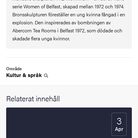
serie Women of Belfast, skapad mellan 1972 och 1974.
Bronsskulpturen föreställer en ung kvinna fångad i en
explosion. Den inspirerades av bombningen av
Abercorn Tea Rooms i Belfast 1972, som dödade och
skadade flera unga kvinnor.
Område
Kultur &
språk
Relaterat innehåll
3
Startdatu
2025
Apr