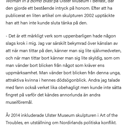
Woman in a Bomb Blast
på Ulster Museum i Belfast, där
den gjorde ett bestående intryck på honom. Efter att ha
publicerat en liten artikel om skulpturen 2002 upptäckte
han att han inte kunde sluta tänka på den.
- Det är ett märkligt verk som uppenbarligen hade någon
slags krok i mig. Jag var särskilt bekymrad över känslan av
att när man tittar på den, känner man sig lite självmedveten,
och när man tittar bort känner man sig lite skyldig, som om
man vänder bort blicken från något som kräver ens
uppmärksamhet. Man vänder bort blicken från denna unga,
attraktiva kvinna i hennes dödsögonblick. Andra jag talade
med fann också verket lika obehagligt men kunde inte sätta
fingret på varför det kändes annorlunda än andra
museiföremål.
År 2014 inkluderade Ulster Museum skulpturen i Art of the
Troubles, en utställning om Nordirlands politiska konflikt.