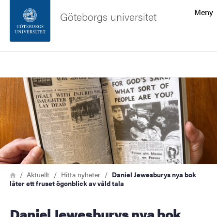
Sökfunktionen
Meny
Göteborgs universitet
Sidfoten
Sök
Kontakta universitetet
Bild
Om webbplatsen
Länkstig
Hem
Aktuellt
Hitta nyheter
Daniel Jewesburys nya bok
låter ett fruset ögonblick av våld tala
Daniel Jewesburys nya bok