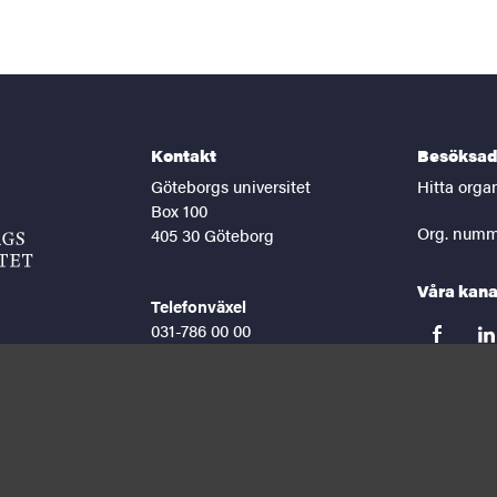
Kontakt
Besöksad
Göteborgs universitet
Hitta orga
Box 100
Org. numm
405 30 Göteborg
Våra kana
Telefonväxel
031-786 00 00
facebook
lin
Helgfria vardagar 8-16