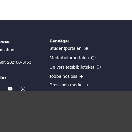
Genvägar
ress
(Extern länk)
Studentportalen
nisation
(Extern länk)
Medarbetarportalen
er: 202100-3153
(Extern länk)
Universitetsbiblioteket
Jobba hos oss
ler
Press och media
kedin
youtube
instagram
EUTOPIA
Om webbplatsen
Behandling av
personuppgifter
Cookie-inställningar