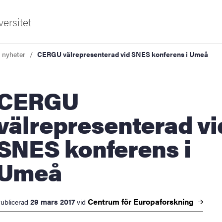
ersitet
a nyheter
CERGU välrepresenterad vid SNES konferens i Umeå
ERGU
välrepresenterad vi
SNES konferens i
ldning
Umeå
och innovation
tetet
Centrum för
Europaforskning
29 mars 2017
ublicerad
vid