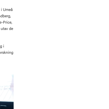
s i Umeå
ndberg,
-Price,
 utav de
g i
orskning