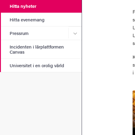
Hitta nyheter
F
s
Hitta evenemang
L
Undermeny för Pressrum
Pressrum
L
s
Incidenten i lärplattformen
Canvas
K
s
Universitet i en orolig värld
i