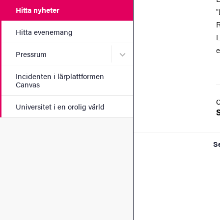
Hitta nyheter
"
R
Hitta evenemang
L
e
Undermeny för Pressrum
Pressrum
Incidenten i lärplattformen
Canvas
Universitet i en orolig värld
S