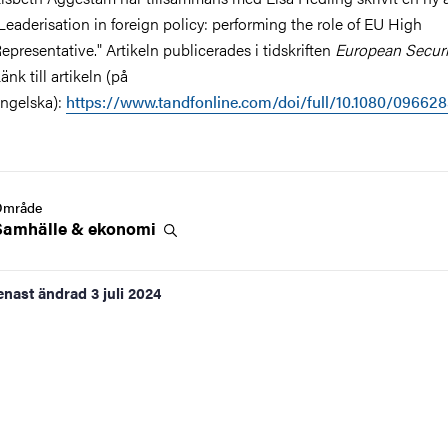
Leaderisation in foreign policy: performing the role of EU High
epresentative." Artikeln publicerades i tidskriften
European Securi
änk till artikeln (på
ngelska):
https://www.tandfonline.com/doi/full/10.1080/096628
Område
Samhälle &
ekonomi
enast ändrad
3 juli 2024