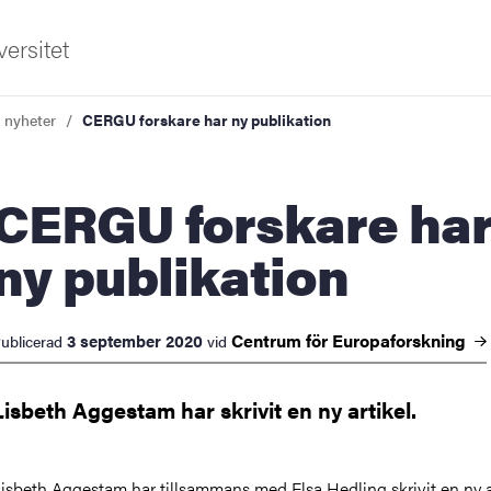
ersitet
a nyheter
CERGU forskare har ny publikation
U forskare har
ny publikation
ldning
Centrum för
Europaforskning
3 september 2020
ublicerad
vid
och innovation
Lisbeth Aggestam har skrivit en ny artikel.
tetet
isbeth Aggestam har tillsammans med Elsa Hedling skrivit en ny ar