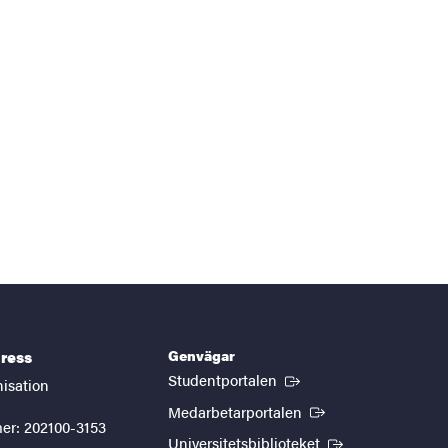
Genvägar
ress
(Extern länk)
Studentportalen
nisation
(Extern länk)
Medarbetarportalen
er: 202100-3153
(Extern länk)
Universitetsbiblioteket