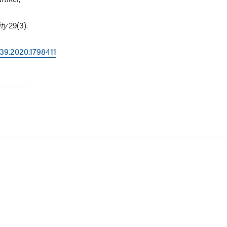
ty
29(3).
39.2020.1798411