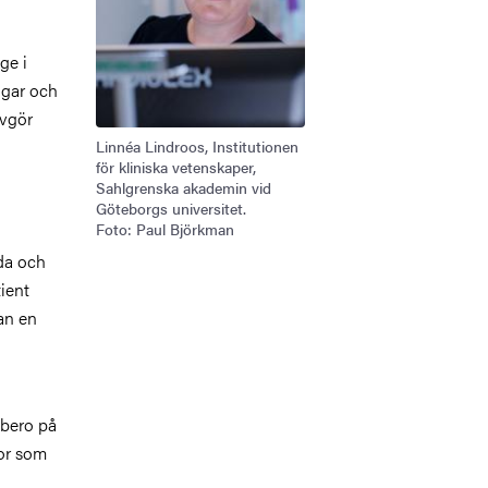
ge i
ngar och
avgör
Linnéa Lindroos, Institutionen
för kliniska vetenskaper,
Sahlgrenska akademin vid
Göteborgs universitet.
Foto: Paul Björkman
ida och
ient
an en
 bero på
tor som