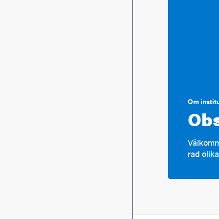
Om instit
Obs
Välkomme
rad olika 