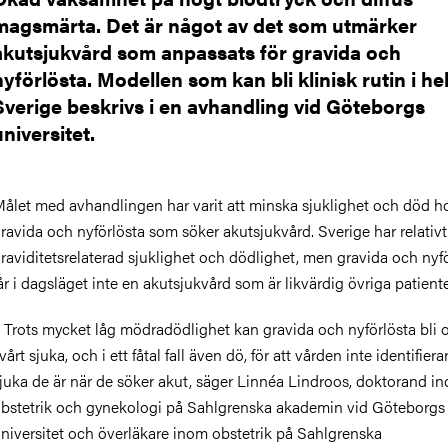
magsmärta. Det är något av det som utmärker
akutsjukvård som anpassats för gravida och
nyförlösta. Modellen som kan bli klinisk rutin i he
Sverige beskrivs i en avhandling vid Göteborgs
universitet.
ålet med avhandlingen har varit att minska sjuklighet och död h
ravida och nyförlösta som söker akutsjukvård. Sverige har relativt
raviditetsrelaterad sjuklighet och dödlighet, men gravida och nyf
år i dagsläget inte en akutsjukvård som är likvärdig övriga patiente
 Trots mycket låg mödradödlighet kan gravida och nyförlösta bli 
vårt sjuka, och i ett fåtal fall även dö, för att vården inte identifiera
juka de är när de söker akut, säger Linnéa Lindroos, doktorand i
bstetrik och gynekologi på Sahlgrenska akademin vid Göteborgs
niversitet och överläkare inom obstetrik på Sahlgrenska