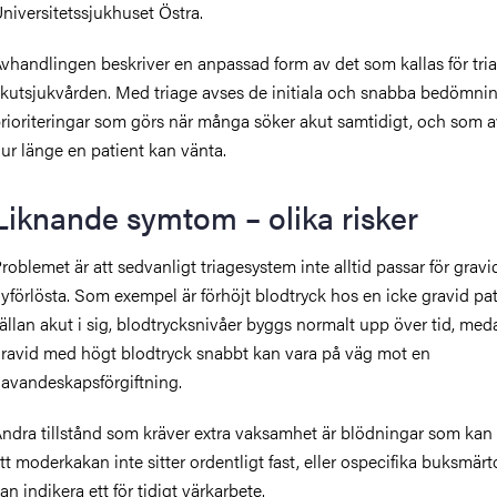
niversitetssjukhuset Östra.
vhandlingen beskriver en anpassad form av det som kallas för tria
kutsjukvården. Med triage avses de initiala och snabba bedömni
rioriteringar som görs när många söker akut samtidigt, och som 
ur länge en patient kan vänta.
Liknande symtom – olika risker
roblemet är att sedvanligt triagesystem inte alltid passar för grav
yförlösta. Som exempel är förhöjt blodtryck hos en icke gravid pat
ällan akut i sig, blodtrycksnivåer byggs normalt upp över tid, med
ravid med högt blodtryck snabbt kan vara på väg mot en
avandeskapsförgiftning.
ndra tillstånd som kräver extra vaksamhet är blödningar som kan
tt moderkakan inte sitter ordentligt fast, eller ospecifika buksmär
an indikera ett för tidigt värkarbete.