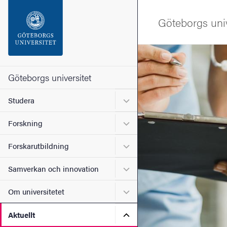
Sökfunktionen
Göteborgs univ
Sidfoten
Bild
Kontakta universitetet
Göteborgs universitet
Undermeny för Studera
Studera
Om webbplatsen
Undermeny för Forskning
Forskning
Undermeny för Forskarutbi
Forskarutbildning
Undermeny för Samverkan 
Samverkan och innovation
Undermeny för Om universi
Om universitetet
Undermeny för Aktuellt
Aktuellt