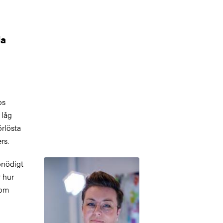
la
os
 låg
örlösta
rs.
Bild
onödigt
r hur
nom