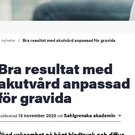
a nyheter
Bra resultat med akutvård anpassad för gravida
 resultat med
akutvård anpassad
för gravida
Sahlgrenska
akademin
13 november 2023
ublicerad
vid
Ökad vaksamhet på högt blodtryck och diffus