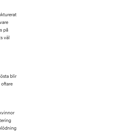
ukturerat
ivare
ns på
s väl
östa blir
r oftare
 kvinnor
tering
blödning