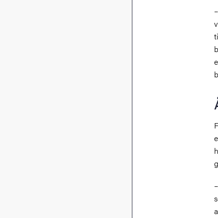
–
v
t
b
e
b
F
e
h
g
–
s
a