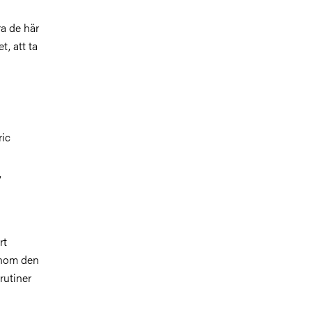
ra de här
t, att ta
l
ric
,
rt
 inom den
rutiner