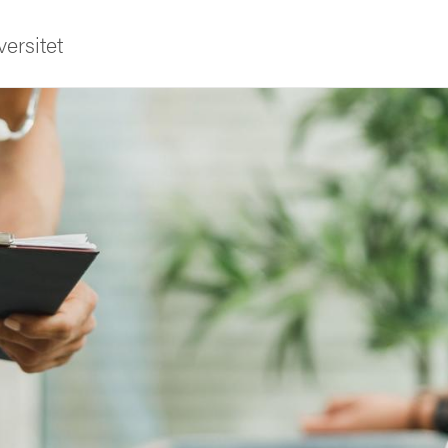
ersitet
ldning
och innovation
tetet