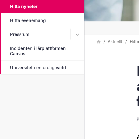
Hitta nyheter
Hitta evenemang
Undermeny för Pressrum
Pressrum
Länkstig
Hem
Aktuellt
Hitt
Incidenten i lärplattformen
Canvas
Bra
Universitet i en orolig värld
P