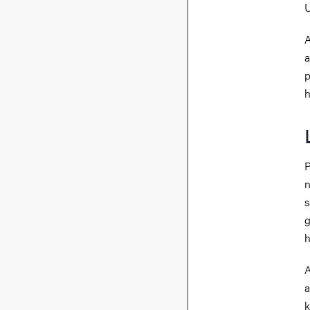
U
A
a
p
h
P
n
s
g
h
A
a
k