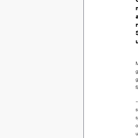
M
g
g
f
–
s
s
o
u