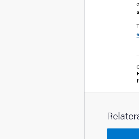
o
a
T
e
Relater