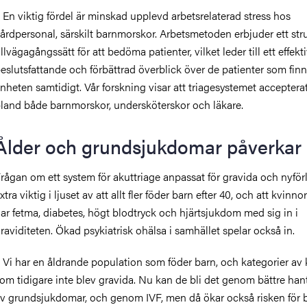
 En viktig fördel är minskad upplevd arbetsrelaterad stress hos
årdpersonal, särskilt barnmorskor. Arbetsmetoden erbjuder ett str
illvägagångssätt för att bedöma patienter, vilket leder till ett effekt
eslutsfattande och förbättrad överblick över de patienter som fin
nheten samtidigt. Vår forskning visar att triagesystemet accepterat
land både barnmorskor, undersköterskor och läkare.
Ålder och grundsjukdomar påverkar
rågan om ett system för akuttriage anpassat för gravida och nyförl
xtra viktig i ljuset av att allt fler föder barn efter 40, och att kvinno
ar fetma, diabetes, högt blodtryck och hjärtsjukdom med sig in i
raviditeten. Ökad psykiatrisk ohälsa i samhället spelar också in.
 Vi har en åldrande population som föder barn, och kategorier av
om tidigare inte blev gravida. Nu kan de bli det genom bättre han
v grundsjukdomar, och genom IVF, men då ökar också risken för 