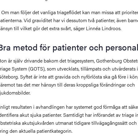
 Om man följer det vanliga triageflödet kan man missa att priorite
atienterna. Vid graviditet har vi dessutom två patienter, även barne
änsyn till vilket gör det extra svårt, säger Linnéa Lindroos.
Bra metod för patienter och persona
on är själv drivande bakom det triagesystem, Gothenburg Obstet
riage System (GOTS), som utvecklats, tillämpats och utvärderats i
öteborg. Syftet är inte att gravida och nyförlösta ska gå före i kön
äremot tas det mer hänsyn till deras kroppsliga förändringar och
jukdomsbilder.
nligt resultaten i avhandlingen har systemet god förmåga att säke
dentifiera akut sjuka patienter. Samtidigt har införandet av triage
bstetriska akutsjukvården utmanat tidigare tillvägagångssätt och 
ring den aktuella patientkategorin.