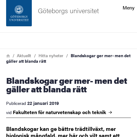
Sökfunktionen
Meny
Göteborgs universitet
Sidfoten
Sök
Kontakta universitetet
Länkstig
Hem
Aktuellt
Hitta nyheter
Blandskogar ger mer- men det
gäller att blanda rätt
Om webbplatsen
Blandskogar ger mer- men det
gäller att blanda rätt
22 januari 2019
Publicerad
Fakulteten för naturvetenskap och
teknik
vid
Blandskogar kan ge bättre trädtillväxt, mer
biologisk mångfald, mer bär och vilt samt ett