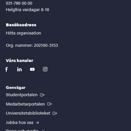
031-786 00 00
Helgfria vardagar 8-16
Besöksadress
Hitta organisation
Org. nummer: 202100-3153
Våra kanaler
facebook
linkedin
youtube
instagram
Genvägar
(Extern länk)
Studentportalen
(Extern länk)
Medarbetarportalen
(Extern länk)
Universitetsbiblioteket
Jobba hos oss
Press och media