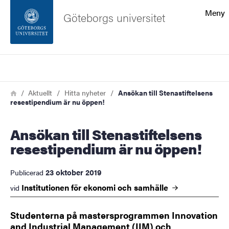
Sökfunktionen
Meny
Göteborgs universitet
Sidfoten
Sök
Kontakta universitetet
Länkstig
Hem
Aktuellt
Hitta nyheter
Ansökan till Stenastiftelsens
resestipendium är nu öppen!
Om webbplatsen
Ansökan till Stenastiftelsens
resestipendium är nu öppen!
23 oktober 2019
Publicerad
Institutionen för ekonomi och
samhälle
vid
Studenterna på mastersprogrammen Innovation
and Industrial Management (IIM) och