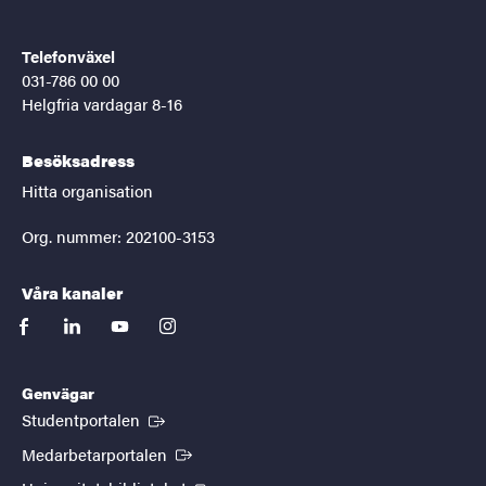
Telefonväxel
031-786 00 00
Helgfria vardagar 8-16
Besöksadress
Hitta organisation
Org. nummer: 202100-3153
Våra kanaler
facebook
linkedin
youtube
instagram
Genvägar
(Extern länk)
Studentportalen
(Extern länk)
Medarbetarportalen