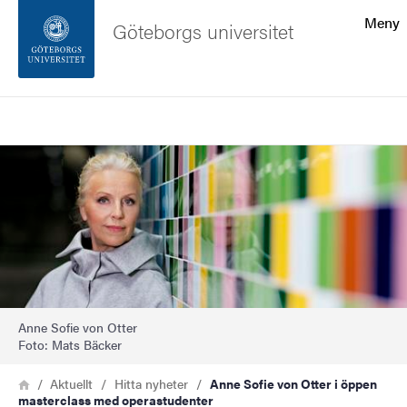
Sökfunktionen
Meny
Göteborgs universitet
Sidfoten
Sök
Kontakta universitetet
Bild
Om webbplatsen
Anne Sofie von Otter
Foto: Mats Bäcker
Länkstig
Hem
Aktuellt
Hitta nyheter
Anne Sofie von Otter i öppen
masterclass med operastudenter