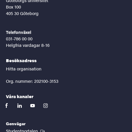
Göteborgs universitet
Box 100
405 30 Göteborg
Telefonväxel
031-786 00 00
Helgfria vardagar 8-16
Besöksadress
Hitta organisation
Org. nummer: 202100-3153
Våra kanaler
facebook
linkedin
youtube
instagram
Genvägar
(Extern länk)
Studentportalen