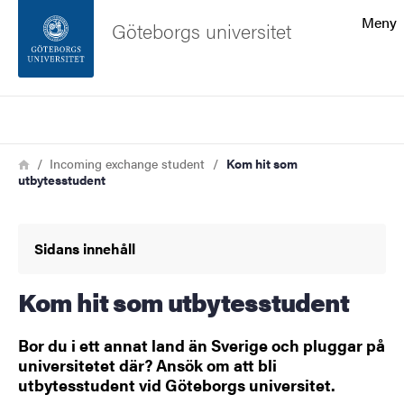
Sökfunktionen
Meny
Göteborgs universitet
Sidfoten
Sök
Kontakta universitetet
Länkstig
Hem
Incoming exchange student
Kom hit som
utbytesstudent
Om webbplatsen
Sidans innehåll
Kom hit som utbytesstudent
Bor du i ett annat land än Sverige och pluggar på
universitetet där? Ansök om att bli
utbytesstudent vid Göteborgs universitet.