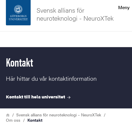
Sökfunktionen
Meny
Svensk allians för
neuroteknologi - NeuroXTek
Sidfoten
Sök
Kontakta universitetet
Kontakt
Om webbplatsen
Här hittar du vår kontaktinformation
Kontakt till hela
universitet
Länkstig
Hem
Svensk allians för neuroteknologi – NeuroXTek
Om oss
Kontakt