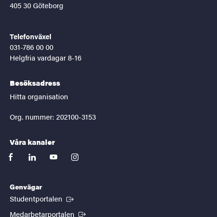
405 30 Göteborg
Telefonväxel
031-786 00 00
Helgfria vardagar 8-16
Besöksadress
Hitta organisation
Org. nummer: 202100-3153
Våra kanaler
facebook
linkedin
youtube
instagram
Genvägar
(Extern länk)
Studentportalen
(Extern länk)
Medarbetarportalen