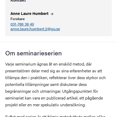
Anne Laure
Humbert
Forskare
031-786 38 40
anne.laure.humbert.2@gu.se
Om seminarieserien
Varje seminarium ägnas åt en enskild metod, där
presentatören delar med sig av sina erfarenheter av att
tillämpa den i praktiken, reflekterar över dess styrkor och
potentiella tillämpningar samt diskuterar dess
begränsningar och utmaningar. Utgångspunkten för
seminariet kan vara en publicerad artikel, ett pågående
projekt eller en mer spekulativ undersökning.
Syftet med serien är att främja metodutbyte mellan olika