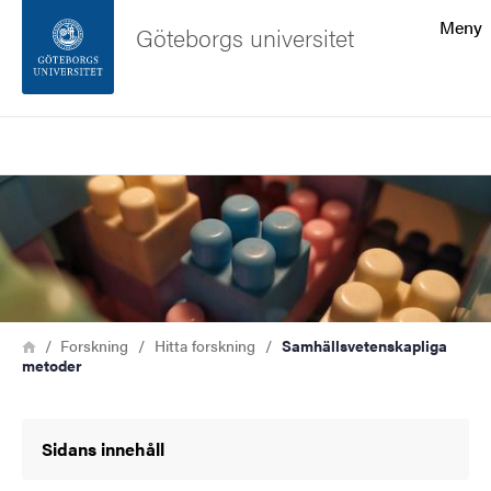
Sökfunktionen
Meny
Göteborgs universitet
Sidfoten
Sök
Kontakta universitetet
Bild
Om webbplatsen
Länkstig
Hem
Forskning
Hitta forskning
Samhällsvetenskapliga
metoder
Sidans innehåll