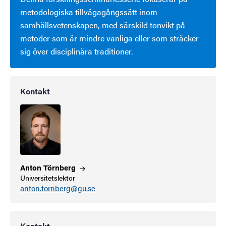
metodologiska tillvägagångssätt inom
samhällsvetenskapen, med särskild tonvikt på
metoder som är mindre vanliga eller som sträcker
sig över disciplinära traditioner.
Kontakt
Anton
Törnberg
Universitetslektor
anton.tornberg@gu.se
Kontakt