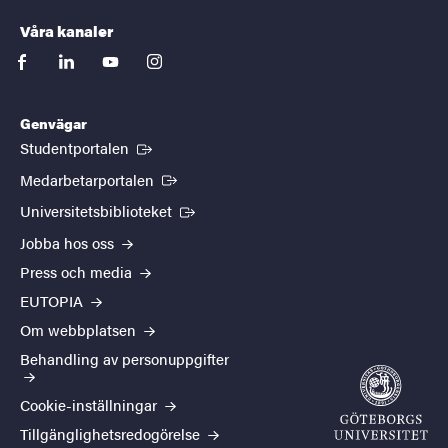
Våra kanaler
facebook
linkedin
youtube
instagram
Genvägar
(Extern länk)
Studentportalen
(Extern länk)
Medarbetarportalen
(Extern länk)
Universitetsbiblioteket
Jobba hos oss
Press och media
EUTOPIA
Om webbplatsen
Behandling av personuppgifter
Cookie-inställningar
Tillgänglighetsredogörelse