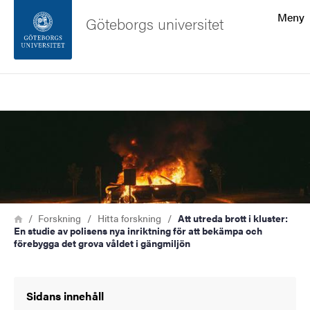
Sökfunktionen
Meny
Göteborgs universitet
Sidfoten
Sök
Kontakta universitetet
Bild
Om webbplatsen
Länkstig
Hem
Forskning
Hitta forskning
Att utreda brott i kluster:
En studie av polisens nya inriktning för att bekämpa och
förebygga det grova våldet i gängmiljön
Sidans innehåll