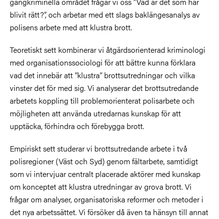
gängkriminella området frågar vi oss ”Vad är det som har
blivit rätt?”, och arbetar med ett slags baklängesanalys av
polisens arbete med att klustra brott.
Teoretiskt sett kombinerar vi åtgärdsorienterad kriminologi
med organisationssociologi för att bättre kunna förklara
vad det innebär att ”klustra” brottsutredningar och vilka
vinster det för med sig. Vi analyserar det brottsutredande
arbetets koppling till problemorienterat polisarbete och
möjligheten att använda utredarnas kunskap för att
upptäcka, förhindra och förebygga brott.
Empiriskt sett studerar vi brottsutredande arbete i två
polisregioner (Väst och Syd) genom fältarbete, samtidigt
som vi intervjuar centralt placerade aktörer med kunskap
om konceptet att klustra utredningar av grova brott. Vi
frågar om analyser, organisatoriska reformer och metoder i
det nya arbetssättet. Vi försöker då även ta hänsyn till annat