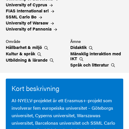
University of
Cyprus
FIAS International
srl
SSML Carlo
Bo
University of
Warsaw
University of
Pannonia
Område
Ämne
Hållbarhet &
miljö
Didaktik
Kultur &
språk
Mänsklig interaktion med
IKT
Utbildning &
lärande
Språk och
litteratur
Kort beskrivning
AI-NYELV-projektet är ett Erasmus+-projekt som
involverar fem europeiska universitet – Göteborgs
universitet, Cyperns universitet, Warszawas
universitet, Barcelonas universitet och SSML Carlo