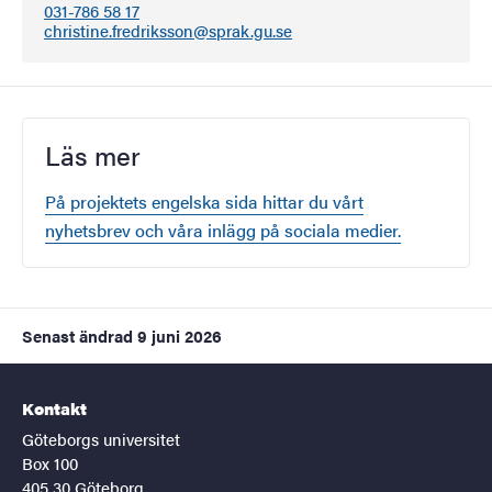
031-786 58 17
christine.fredriksson@sprak.gu.se
Läs mer
På projektets engelska sida hittar du vårt
nyhetsbrev och våra inlägg på sociala medier.
Senast ändrad
9 juni 2026
Kontakt
Göteborgs universitet
Box 100
405 30 Göteborg