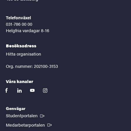
Telefonväxel
031-786 00 00
Helgfria vardagar 8-16
Besöksadress
Hitta organisation
Org. nummer: 202100-3153
Våra kanaler
facebook
linkedin
youtube
instagram
Genvägar
(Extern länk)
Studentportalen
(Extern länk)
Medarbetarportalen