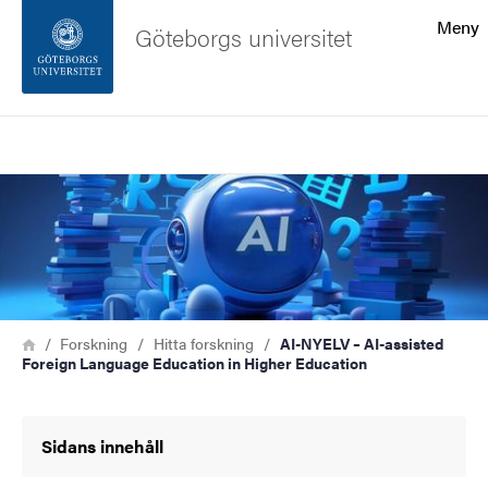
Sökfunktionen
Meny
Göteborgs universitet
Sidfoten
Sök
Kontakta universitetet
Bild
Om webbplatsen
Länkstig
Hem
Forskning
Hitta forskning
AI-NYELV – AI-assisted
Foreign Language Education in Higher Education
Sidans innehåll