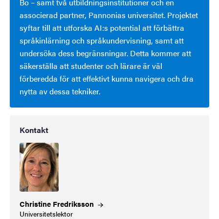
Bo – samt två utbildningsinstitutioner och en
associerad partner, Pannonias universitet. Projektet
syftar till att utforska AI:s potential att förbättra
språkinlärning och språkundervisning, samt att
undersöka dess begränsningar. Detta kommer att
säkerställa att studenter och lärare är väl
förberedda för att effektivt kunna navigera och dra
nytta av dessa tekniker.
Kontakt
Christine
Fredriksson
Universitetslektor