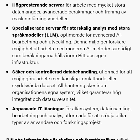
för arbete med mycket stora
Högpresterande servrar
datamängder, avancerade beräkningar och träning av
maskininlärningsmodeller.
Specialiserade servrar för storskalig analys med stora
, optimerade för avancerad AI-
språkmodeller (LLM)
bearbetning och utveckling. Denna miljö ger forskare
möjlighet att arbeta med moderna AI-metoder samtidigt
som beräkningarna hålls inom BitLabs egen
infrastruktur.
, utformad för att
Säker och kontrollerad databehandling
möjliggöra arbete med känsliga, omfattande eller
skyddsvärda dataset. All hantering sker inom
organisationens egna system, vilket garanterar hög
integritet och datasuveränitet.
för affärssystem, datainsamling,
Anpassade IT-lösningar
bearbetning och analys, utformade för att stödja olika
typer av användare och forskningsprojekt.
, vilket
BitLabs infrastruktur är skalbar och framtidssäker