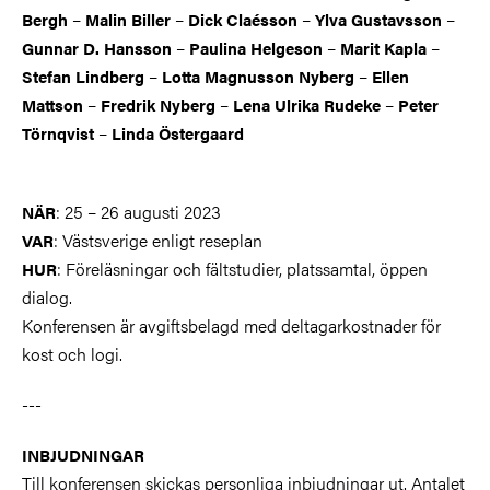
–
–
–
–
Bergh
Malin Biller
Dick Claésson
Ylva Gustavsson
–
–
–
Gunnar D. Hansson
Paulina Helgeson
Marit Kapla
–
–
Stefan Lindberg
Lo
tta Magnusson Nyberg
Ellen
–
–
–
Mattson
Fredrik N
y
berg
Lena Ulrika Rudeke
Peter
–
Törnqvist
Linda Östergaard
: 25 – 26 augusti 2023
NÄR
:
Västsverige enligt reseplan
VAR
:
Föreläsningar och fältstudier, platssamtal, öppen
HUR
dialog.
Konferensen är avgiftsbelagd med deltagarkostnader för
kost och logi.
---
INBJUDNINGAR
Till konferensen skickas personliga inbjudningar ut. Antalet