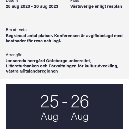
Datum
Plats
25 aug 2023 - 26 aug 2023
Västsverige enligt resplan
Bra att veta
Begränsat antal platser. Konferensen är avgiftsbelagd med
kostnader för resa och logi.
Arrangör
Jonsereds herrgård Göteborgs universitet,
Litteraturbanken och Förvaltningen för kulturutveckling,
Västra Götalandsregionen
Till
25
-
26
Startdatum
2023
Slutdatum
2023
Aug
Aug