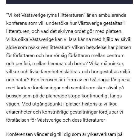
”Vilket Västsverige ryms i litteraturen” är en ambulerande
konferens som vill undersöka hur Västsverige
gestaltas
i
litteraturen, och vad det skrivna ordet gör med platsen.
Vilka olika Västsverige kan vi lära känna med hjälp av såväl
äldre som nyskriven litteratur?
Vilken betydelse har platsen
för författaren och hur rör sig författaren mellan centrum
och periferi, mellan hemma och borta?
Vilka människor,
villkor och livserfarenheter skildras, och
hur gestaltas miljö
och natur? Konferensen är i form av en två dagar lång resa
med kortare föreläsningar och samtal som sker såväl på
bussen som på de planerade stopp kontinuerligt längs
vägen. Med utgångspunkt i platser, historiska villkor,
erfarenheter och konstnärliga gestaltningar fördjupar vi
förståelsen för Västsverige och dess
litteraturer
.
Konferensen vänder sig till dig som är yrkesverksam på