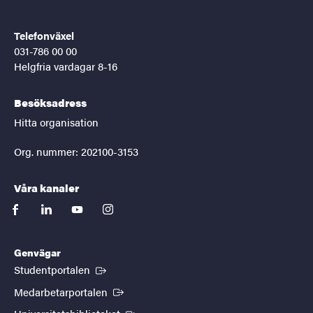
Telefonväxel
031-786 00 00
Helgfria vardagar 8-16
Besöksadress
Hitta organisation
Org. nummer: 202100-3153
Våra kanaler
facebook
linkedin
youtube
instagram
Genvägar
(Extern länk)
Studentportalen
(Extern länk)
Medarbetarportalen
(Extern länk)