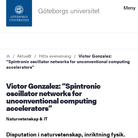
Sökfunktionen
Meny
Göteborgs universitet
Sidfoten
Sök
Kontakta universitetet
Länkstig
Hem
Aktuellt
Hitta evenemang
Victor Gonzalez:
“Spintronic oscillator networks for unconventional computing
Om webbplatsen
accelerators”
Victor Gonzalez: “Spintronic
oscillator networks for
unconventional computing
accelerators”
Naturvetenskap & IT
Disputation i naturvetenskap, inriktning fysik.