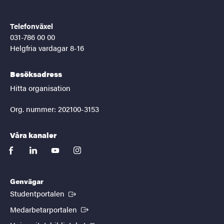
Telefonväxel
031-786 00 00
Helgfria vardagar 8-16
Besöksadress
Hitta organisation
Org. nummer: 202100-3153
Våra kanaler
facebook
linkedin
youtube
instagram
Genvägar
(Extern länk)
Studentportalen
(Extern länk)
Medarbetarportalen