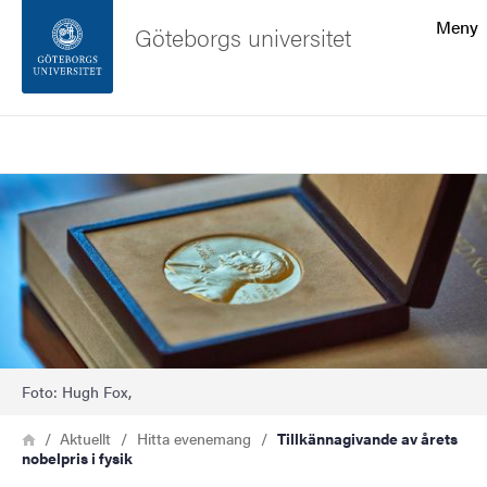
Sökfunktionen
Meny
Göteborgs universitet
Sidfoten
Sök
Kontakta universitetet
Bild
Om webbplatsen
Foto: Hugh Fox,
Länkstig
Hem
Aktuellt
Hitta evenemang
Tillkännagivande av årets
nobelpris i fysik