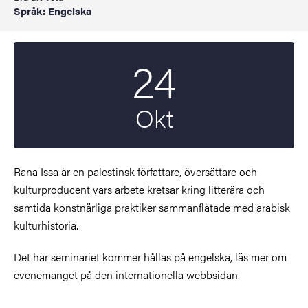
Språk: Engelska
24
Startdatum
2024
Okt
Rana Issa är en palestinsk författare, översättare och
kulturproducent vars arbete kretsar kring litterära och
samtida konstnärliga praktiker sammanflätade med arabisk
kulturhistoria.
Det här seminariet kommer hållas på engelska, läs mer om
evenemanget på den internationella webbsidan.