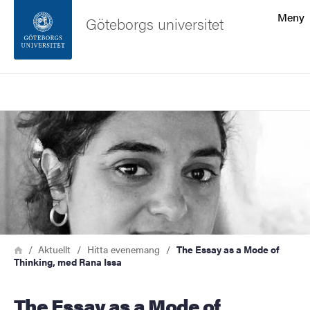
Sökfunktionen
Meny
Göteborgs universitet
Sidfoten
Sök
Kontakta universitetet
Bild
Om webbplatsen
Länkstig
Hem
Aktuellt
Hitta evenemang
The Essay as a Mode of
Thinking, med Rana Issa
The Essay as a Mode of