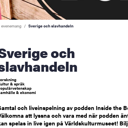
a evenemang
Sverige och slavhandeln
erige och
slavhandeln
orskning
ultur & språk
opulärvetenskap
amhälle & ekonomi
Samtal och liveinspelning av podden Inside the B
Välkomna att lyssna och vara med när podden än
kan spelas in live igen på Världskulturmuseet! Bilj