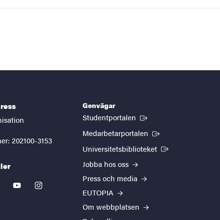
Genvägar
ress
(Extern länk)
Studentportalen
nisation
(Extern länk)
Medarbetarportalen
er: 202100-3153
(Extern länk)
Universitetsbiblioteket
Jobba hos oss
ler
Press och media
kedin
youtube
instagram
EUTOPIA
Om webbplatsen