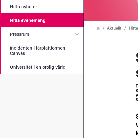
Hitta nyheter
Hitta evenemang
Länkstig
Hem
Aktuellt
Hitt
Undermeny för Pressrum
Pressrum
Incidenten i lärplattformen
Sv
Canvas
Universitet i en orolig värld
F
K
P
S