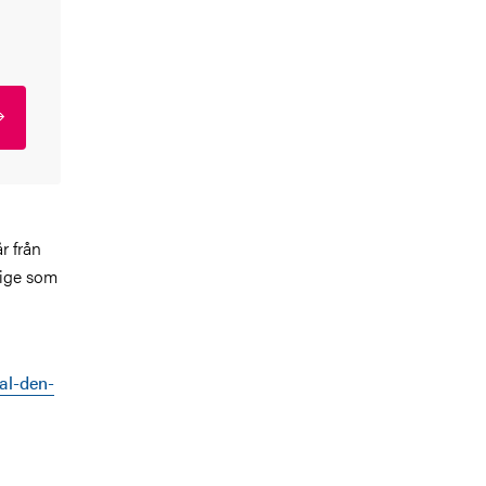
r från
rige som
al-den-