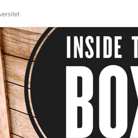
ersitet
ldning
och innovation
tetet