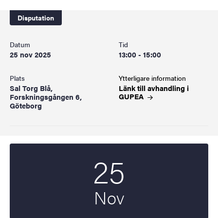
Disputation
Datum
Tid
25 nov 2025
13:00 - 15:00
Plats
Ytterligare information
Sal Torg Blå,
Länk till avhandling i
GUPEA
Forskningsgången 6,
Göteborg
25
Startdatum
2025
Nov