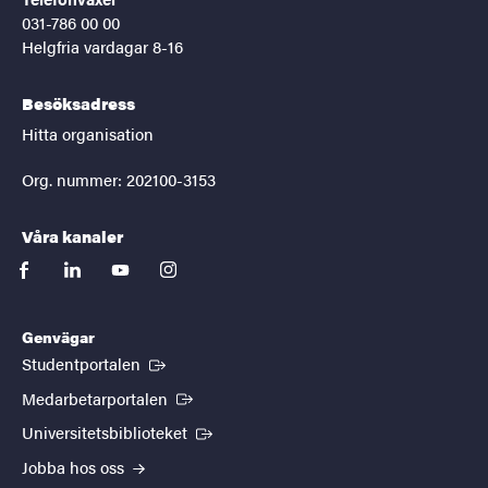
031-786 00 00
Helgfria vardagar 8-16
Besöksadress
Hitta organisation
Org. nummer: 202100-3153
Våra kanaler
facebook
linkedin
youtube
instagram
Genvägar
(Extern länk)
Studentportalen
(Extern länk)
Medarbetarportalen
(Extern länk)
Universitetsbiblioteket
Jobba hos oss