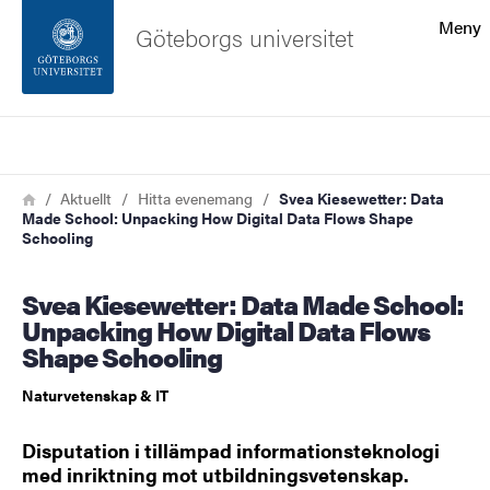
Sökfunktionen
Meny
Göteborgs universitet
Sidfoten
Sök
Kontakta universitetet
Länkstig
Hem
Aktuellt
Hitta evenemang
Svea Kiesewetter: Data
Made School: Unpacking How Digital Data Flows Shape
Om webbplatsen
Schooling
Svea Kiesewetter: Data Made School:
Unpacking How Digital Data Flows
Shape Schooling
Naturvetenskap & IT
Disputation i tillämpad informationsteknologi
med inriktning mot utbildningsvetenskap.