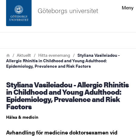
Sökfunktionen
Meny
Göteborgs universitet
Sidfoten
Sök
Kontakta universitetet
Länkstig
Hem
Aktuellt
Hitta evenemang
Styliana Vasileiadou -
Allergic Rhinitis in Childhood and Young Adulthood:
Om webbplatsen
Epidemiology, Prevalence and Risk Factors
Styliana Vasileiadou - Allergic Rhinitis
in Childhood and Young Adulthood:
Epidemiology, Prevalence and Risk
Factors
Hälsa & medicin
Avhandling för medicine doktorsexamen vid