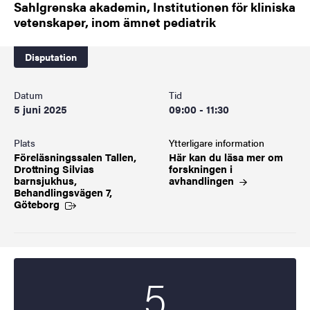
Sahlgrenska akademin, Institutionen för kliniska
vetenskaper, inom ämnet pediatrik
Disputation
Datum
Tid
5 juni 2025
09:00 - 11:30
Plats
Ytterligare information
Föreläsningssalen Tallen,
Här kan du läsa mer om
Drottning Silvias
forskningen i
barnsjukhus,
avhandlingen
Behandlingsvägen 7,
Göteborg
5
Startdatum
2025