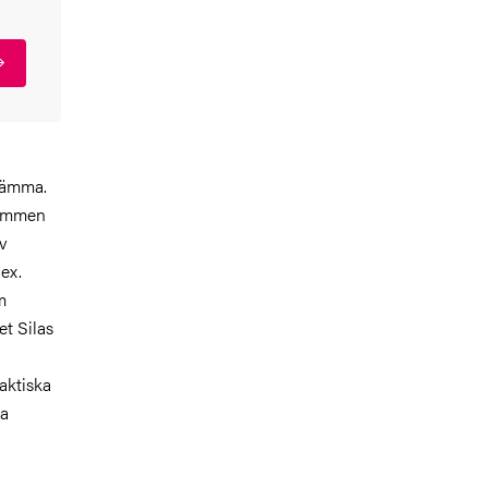
stämma.
tommen
v
.ex.
m
et Silas
n
raktiska
la