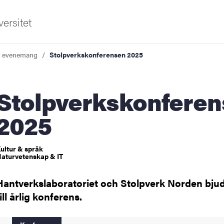
ersitet
a evenemang
Stolpverkskonferensen 2025
verkskonferensen
2025
ldning
ultur & språk
aturvetenskap & IT
och innovation
Hantverkslaboratoriet och Stolpverk Norden bjud
tetet
till årlig konferens.