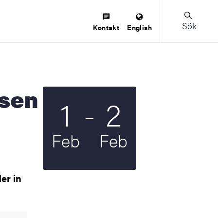
Sök
Kontakt
English
Till
1
-
2
Startdatum
2025
Slutdatum
2025
Feb
Feb
er in