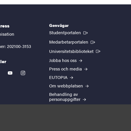
Genvägar
ress
(Extern länk)
Studentportalen
nisation
(Extern länk)
Medarbetarportalen
er: 202100-3153
(Extern länk)
Universitetsbiblioteket
Jobba hos oss
ler
Press och media
kedin
youtube
instagram
EUTOPIA
Om webbplatsen
Behandling av
personuppgifter
Cookie-inställningar
Tillgänglighetsredogörelse