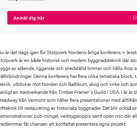
Anmäl dig här
u är det dags igen för Stolpverk Nordens årliga konferens + års
tolpverk är en både historisk och modern byggnadsteknik där s
yggs av stående, liggande och snedställd timmer och hålls ihop a
räförbindningar. Denna konferens har flera olika tematiska block, t
eknik, utblickar mot Norden och Baltikum, skog och virke och so
anligt en medverkande från Timber Framer´s Guild i USA. I år är d
readway från Vermont som håller flera presentationer med alltifrå
yftteknik till restaurering av historiska byggnader. Det blir också p
emonstrationer, pub-mingel, verktygsloppis samt open mic där al
edlemmar får chansen att kortfattat presentera egna projekt.