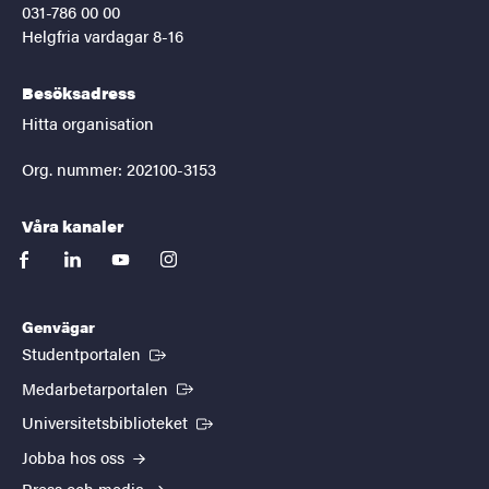
031-786 00 00
Helgfria vardagar 8-16
Besöksadress
Hitta organisation
Org. nummer: 202100-3153
Våra kanaler
facebook
linkedin
youtube
instagram
Genvägar
(Extern länk)
Studentportalen
(Extern länk)
Medarbetarportalen
(Extern länk)
Universitetsbiblioteket
Jobba hos oss
Press och media