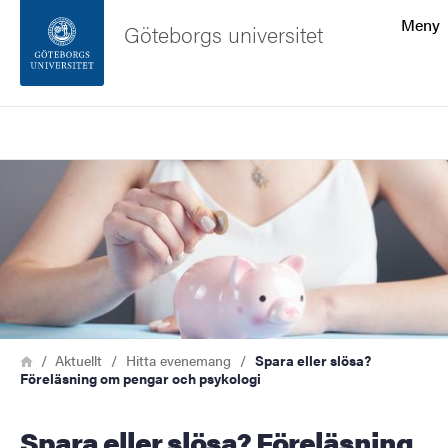
Sökfunktionen
Meny
Göteborgs universitet
Sidfoten
Sök
Kontakta universitetet
Bild
Om webbplatsen
Länkstig
Hem
Aktuellt
Hitta evenemang
Spara eller slösa?
Föreläsning om pengar och psykologi
Spara eller slösa? Föreläsning