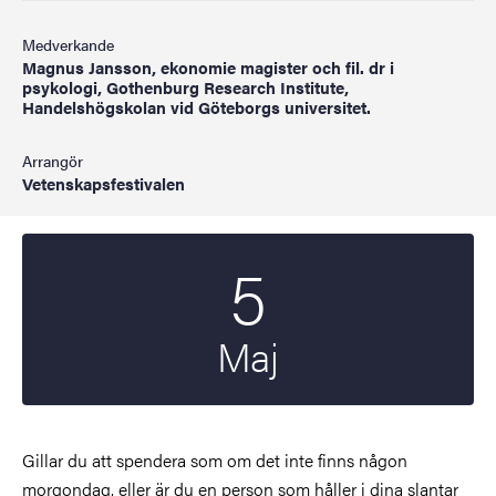
Medverkande
Magnus Jansson, ekonomie magister och fil. dr i
psykologi, Gothenburg Research Institute,
Handelshögskolan vid Göteborgs universitet.
Arrangör
Vetenskapsfestivalen
5
Startdatum
2022
Maj
Gillar du att spendera som om det inte finns någon
morgondag, eller är du en person som håller i dina slantar