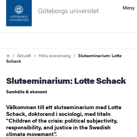
Sökfunktionen
Meny
Göteborgs universitet
Sidfoten
Sök
Kontakta universitetet
Länkstig
Hem
Aktuellt
Hitta evenemang
Slutseminarium: Lotte
Schack
Om webbplatsen
Slutseminarium: Lotte Schack
Samhälle & ekonomi
Välkommen till ett slutseminarium med Lotte
Schack, doktorand i sociologi, med titeln
"Children of the crisis: political subjectivity,
responsibility, and justice in the Swedish
climate movement".