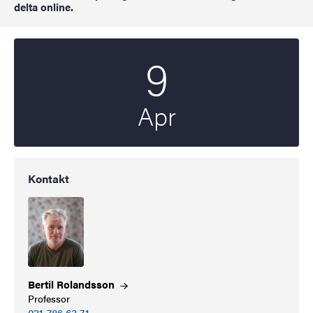
delta online.
9
Startdatum
2025
Apr
Kontakt
Bertil
Rolandsson
Professor
031-786 63 71