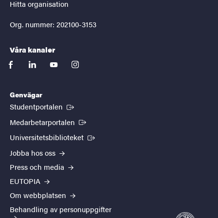
Hitta organisation
Org. nummer: 202100-3153
Våra kanaler
facebook
linkedin
youtube
instagram
Genvägar
(Extern länk)
Studentportalen
(Extern länk)
Medarbetarportalen
(Extern länk)
Universitetsbiblioteket
Jobba hos oss
Press och media
EUTOPIA
Om webbplatsen
Behandling av personuppgifter