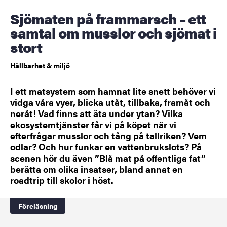
Sjömaten på frammarsch – ett
samtal om musslor och sjömat i
stort
Hållbarhet & miljö
I ett matsystem som hamnat lite snett behöver vi
vidga våra vyer, blicka utåt, tillbaka, framåt och
neråt! Vad finns att äta under ytan? Vilka
ekosystemtjänster får vi på köpet när vi
efterfrågar musslor och tång på tallriken? Vem
odlar? Och hur funkar en vattenbrukslots? På
scenen hör du även ”Blå mat på offentliga fat”
berätta om olika insatser, bland annat en
roadtrip till skolor i höst.
Föreläsning