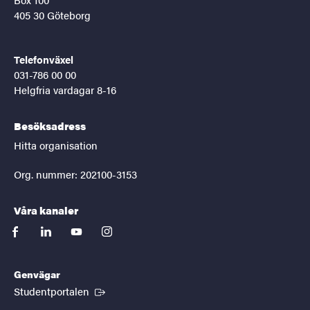
405 30 Göteborg
Telefonväxel
031-786 00 00
Helgfria vardagar 8-16
Besöksadress
Hitta organisation
Org. nummer: 202100-3153
Våra kanaler
facebook
linkedin
youtube
instagram
Genvägar
(Extern länk)
Studentportalen