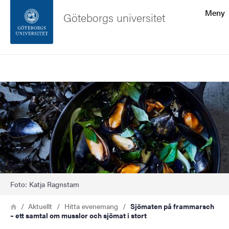
Sökfunktionen
Meny
Göteborgs universitet
Sidfoten
Sök
Kontakta universitetet
Bild
Om webbplatsen
Foto: Katja Ragnstam
Länkstig
Hem
Aktuellt
Hitta evenemang
Sjömaten på frammarsch
– ett samtal om musslor och sjömat i stort