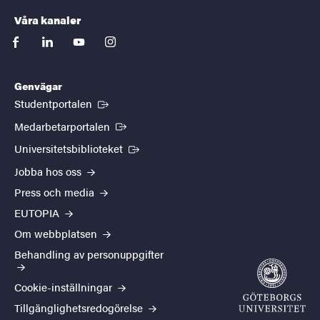
Våra kanaler
facebook
linkedin
youtube
instagram
Genvägar
(Extern länk)
Studentportalen
(Extern länk)
Medarbetarportalen
(Extern länk)
Universitetsbiblioteket
Jobba hos oss
Press och media
EUTOPIA
Om webbplatsen
Behandling av personuppgifter
Cookie-inställningar
Tillgänglighetsredogörelse