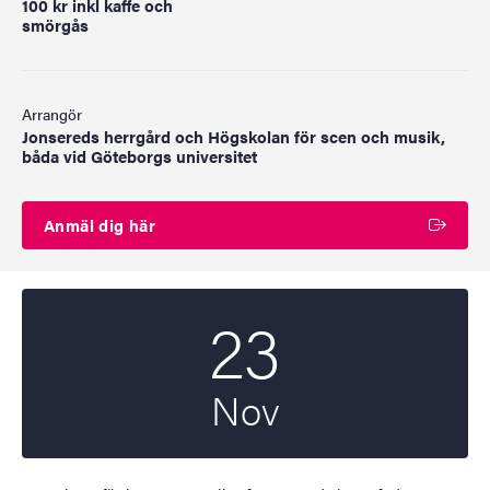
100 kr inkl kaffe och
smörgås
Arrangör
Jonsereds herrgård och Högskolan för scen och musik,
båda vid Göteborgs universitet
Anmäl dig här
23
Startdatum
2025
Nov