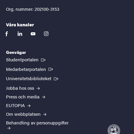
Org. nummer: 202100-3153
Våra kanaler
facebook
linkedin
youtube
instagram
Genvägar
(Extern länk)
Studentportalen
(Extern länk)
Medarbetarportalen
(Extern länk)
Universitetsbiblioteket
Jobba hos oss
Press och media
EUTOPIA
Om webbplatsen
Behandling av personuppgifter