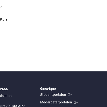
na
Kular
Genvägar
ress
(Extern länk)
Studentportalen
nisation
(Extern länk)
Medarbetarportalen
er: 202100-3153