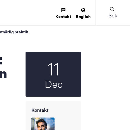
Sök
Kontakt
English
tnärlig praktik
11
Startdatum
2025
en
Dec
Kontakt