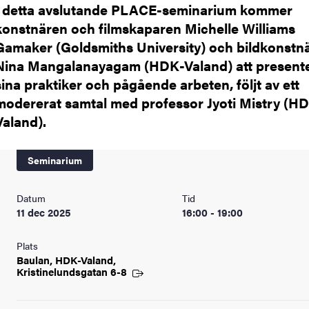
I detta avslutande PLACE-seminarium kommer
konstnären och filmskaparen Michelle Williams
Gamaker (Goldsmiths University) och bildkonstn
Nina Mangalanayagam (HDK-Valand) att present
sina praktiker och pågående arbeten, följt av ett
modererat samtal med professor Jyoti Mistry (H
Valand).
Seminarium
Datum
Tid
11 dec 2025
16:00 - 19:00
Plats
Baulan, HDK-Valand,
Kristinelundsgatan
6-8