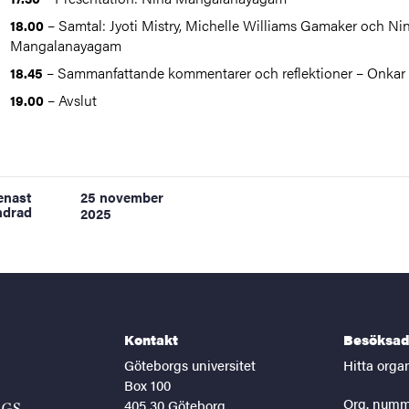
– Samtal: Jyoti Mistry, Michelle Williams Gamaker och Ni
18.00
Mangalanayagam
– Sammanfattande kommentarer och reflektioner – Onkar 
18.45
– Avslut
19.00
enast
25 november
ndrad
2025
Kontakt
Besöksad
Göteborgs universitet
Hitta orga
Box 100
Org. numm
405 30 Göteborg