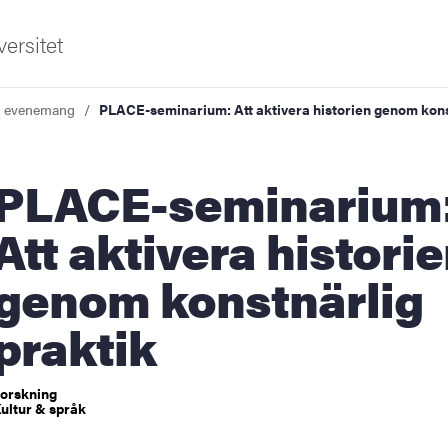
ersitet
a evenemang
PLACE-seminarium: Att aktivera historien genom kons
E-seminarium:
Att aktivera histori
genom konstnärlig
ldning
praktik
och innovation
tetet
orskning
ultur & språk