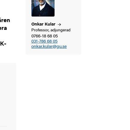
ären
Onkar
Kular
era
Professor, adjungerad
0766-18 68 05
031-786 68 05
DK-
onkar.kular@gu.se