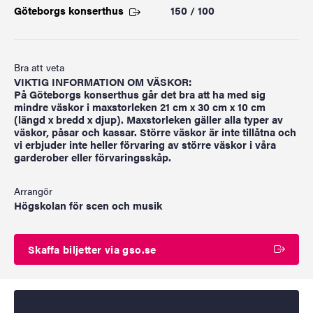
Göteborgs
konserthus
150 / 100
Bra att veta
VIKTIG INFORMATION OM VÄSKOR:
På Göteborgs konserthus går det bra att ha med sig
mindre väskor i maxstorleken 21 cm x 30 cm x 10 cm
(längd x bredd x djup). Maxstorleken gäller alla typer av
väskor, påsar och kassar. Större väskor är inte tillåtna och
vi erbjuder inte heller förvaring av större väskor i våra
garderober eller förvaringsskåp.
Arrangör
Högskolan för scen och musik
Skaffa biljetter via gso.se
Startdatum
2025