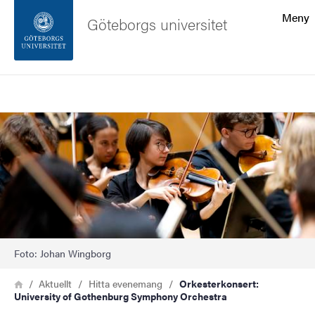
Sökfunktionen
Meny
Göteborgs universitet
Sidfoten
Sök
Kontakta universitetet
Bild
Om webbplatsen
Foto: Johan Wingborg
Länkstig
Hem
Aktuellt
Hitta evenemang
Orkesterkonsert:
University of Gothenburg Symphony Orchestra