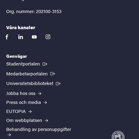
Org. nummer: 202100-3153
Våra kanaler
facebook
linkedin
youtube
instagram
Genvägar
(Extern länk)
Studentportalen
(Extern länk)
Medarbetarportalen
(Extern länk)
Universitetsbiblioteket
Jobba hos oss
Press och media
EUTOPIA
Om webbplatsen
Behandling av personuppgifter