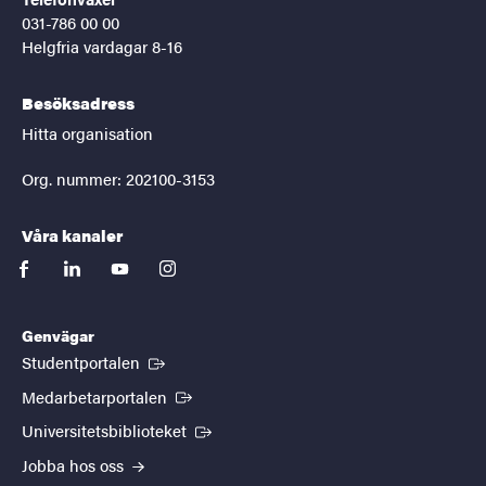
031-786 00 00
Helgfria vardagar 8-16
Besöksadress
Hitta organisation
Org. nummer: 202100-3153
Våra kanaler
facebook
linkedin
youtube
instagram
Genvägar
(Extern länk)
Studentportalen
(Extern länk)
Medarbetarportalen
(Extern länk)
Universitetsbiblioteket
Jobba hos oss