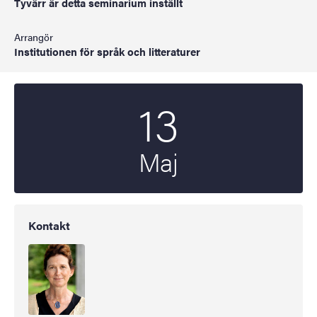
Tyvärr är detta seminarium inställt
Arrangör
Institutionen för språk och litteraturer
13
Startdatum
2025
Maj
Kontakt