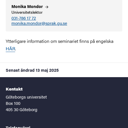
Monika
Mondor
Universitetslektor
031-786 17 72
monika.mondor@sprak.gu.se
Ytterligare information om seminariet finns på engelska
HÄR
.
Senast ändrad
13 maj 2025
Kontakt
Göteborgs universitet
Box 100
405 30 Göteborg
Telefonväxel