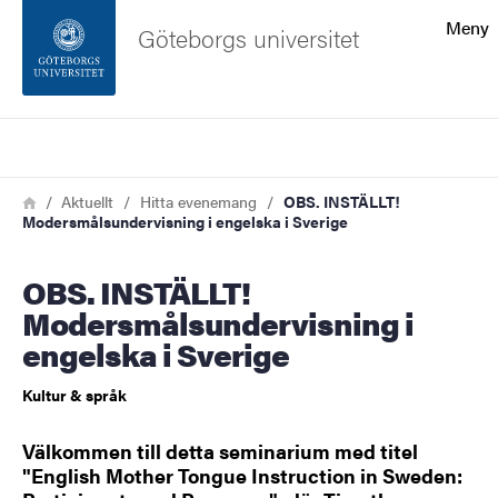
Sökfunktionen
Meny
Göteborgs universitet
Sidfoten
Sök
Kontakta universitetet
Länkstig
Hem
Aktuellt
Hitta evenemang
OBS. INSTÄLLT!
Modersmålsundervisning i engelska i Sverige
Om webbplatsen
OBS. INSTÄLLT!
Modersmålsundervisning i
engelska i Sverige
Kultur & språk
Välkommen till detta seminarium med titel
"English Mother Tongue Instruction in Sweden: