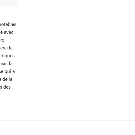
notables
né avec
re
gerai la
rdiques.
nser la
e qui a
e de la
és des