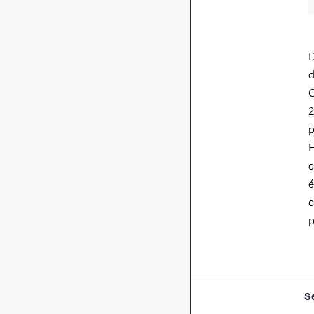
D
O
2
p
E
c
é
c
p
S