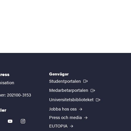
Genvägar
ress
(Extern länk)
Studentportalen
nisation
(Extern länk)
Medarbetarportalen
er: 202100-3153
(Extern länk)
Universitetsbiblioteket
Jobba hos oss
ler
Press och media
kedin
youtube
instagram
EUTOPIA