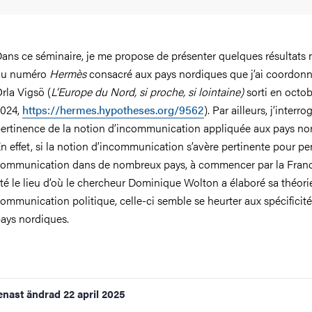
ans ce séminaire, je me propose de présenter quelques résultats 
du numéro
Hermès
consacré aux pays nordiques que j’ai coordon
rla Vigsö (
L’Europe du Nord, si proche, si lointaine)
sorti en octob
024,
https://hermes.hypotheses.org/9562
).
Par ailleurs, j’interro
ertinence de la notion d’incommunication appliquée aux pays no
n effet, si la notion d’incommunication s’avère pertinente pour pe
ommunication dans de nombreux pays, à commencer par la Franc
té le lieu d’où le chercheur Dominique Wolton a élaboré sa théori
ommunication politique, celle-ci semble se heurter aux spécificit
ays nordiques.
enast ändrad
22 april 2025