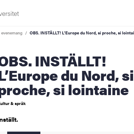
ersitet
a evenemang
OBS. INSTÄLLT! L’Europe du Nord, si proche, si lointa
. INSTÄLLT!
L’Europe du Nord, si
proche, si lointaine
ldning
och innovation
ultur & språk
tetet
nställt.