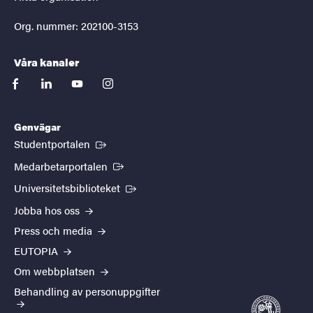
Org. nummer: 202100-3153
Våra kanaler
facebook
linkedin
youtube
instagram
Genvägar
(Extern länk)
Studentportalen
(Extern länk)
Medarbetarportalen
(Extern länk)
Universitetsbiblioteket
Jobba hos oss
Press och media
EUTOPIA
Om webbplatsen
Behandling av personuppgifter