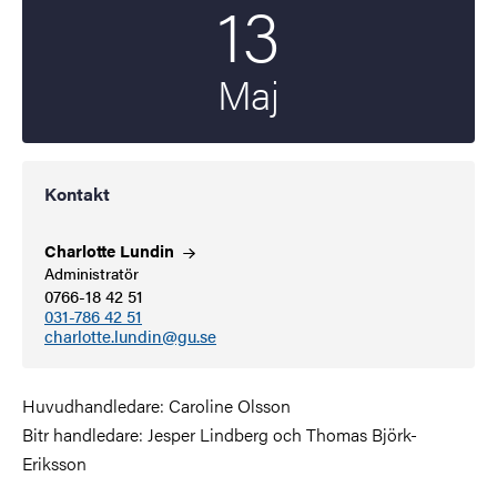
13
Startdatum
2024
Maj
Kontakt
Charlotte
Lundin
Administratör
0766-18 42 51
031-786 42 51
charlotte.lundin@gu.se
Huvudhandledare: Caroline Olsson
Bitr handledare: Jesper Lindberg och Thomas Björk-
Eriksson