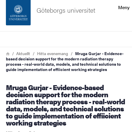
Sökfunktionen
Meny
Göteborgs universitet
Sidfoten
Sök
Kontakta universitetet
Länkstig
Hem
Aktuellt
Hitta evenemang
Mruga Gurjar - Evidence-
based decision support for the modern radiation therapy
Om webbplatsen
process - real-world data, models, and technical solutions to
guide implementation of effiicient working strategies
Mruga Gurjar - Evidence-based
decision support for the modern
radiation therapy process - real-world
data, models, and technical solutions
to guide implementation of effiicient
working strategies