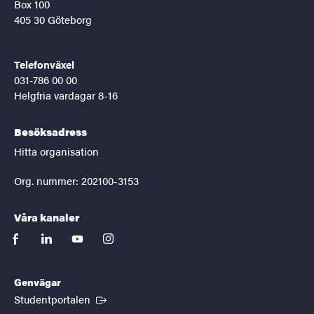
Box 100
405 30 Göteborg
Telefonväxel
031-786 00 00
Helgfria vardagar 8-16
Besöksadress
Hitta organisation
Org. nummer: 202100-3153
Våra kanaler
facebook
linkedin
youtube
instagram
Genvägar
(Extern länk)
Studentportalen