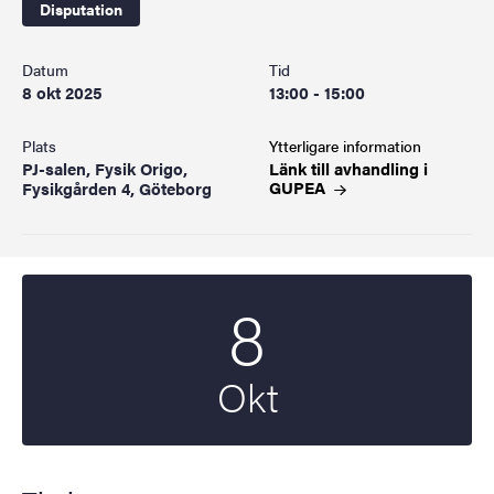
Disputation
Datum
Tid
8 okt 2025
13:00 - 15:00
Plats
Ytterligare information
PJ-salen, Fysik Origo,
Länk till avhandling i
GUPEA
Fysikgården 4, Göteborg
8
Startdatum
2025
Okt