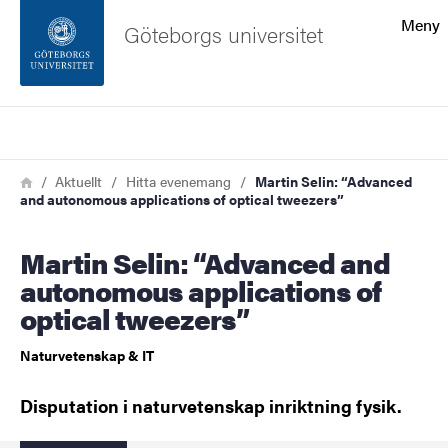
Sökfunktionen
Meny
Göteborgs universitet
Sidfoten
Sök
Kontakta universitetet
Länkstig
Hem
Aktuellt
Hitta evenemang
Martin Selin: “Advanced
and autonomous applications of optical tweezers”
Om webbplatsen
Martin Selin: “Advanced and
autonomous applications of
optical tweezers”
Naturvetenskap & IT
Disputation i naturvetenskap inriktning fysik.