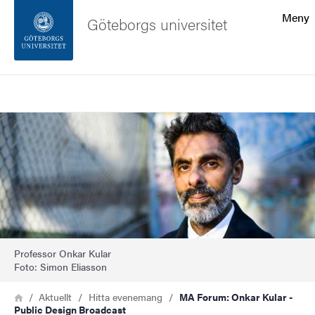
Sökfunktionen
Meny
Göteborgs universitet
Sidfoten
Sök
Kontakta universitetet
Bild
Om webbplatsen
Professor Onkar Kular
Foto: Simon Eliasson
Länkstig
Hem
Aktuellt
Hitta evenemang
MA Forum: Onkar Kular -
Public Design Broadcast