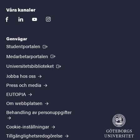
Våra kanaler
facebook
linkedin
youtube
instagram
Genvägar
(Extern länk)
Studentportalen
(Extern länk)
Medarbetarportalen
(Extern länk)
Universitetsbiblioteket
Jobba hos oss
Press och media
EUTOPIA
Om webbplatsen
Behandling av personuppgifter
Cookie-inställningar
Tillgänglighetsredogörelse