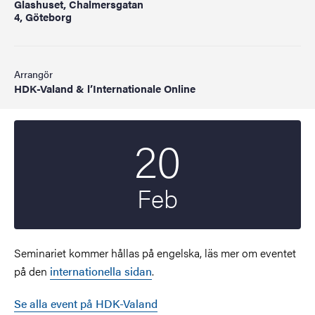
Glashuset, Chalmersgatan
4, Göteborg
Arrangör
HDK-Valand & l’Internationale Online
20
Startdatum
2025
Feb
Seminariet kommer hållas på engelska, läs mer om eventet
på den
internationella sidan
.
Se alla event på HDK-Valand