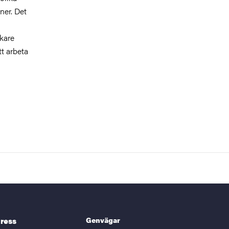
ner. Det
kare
tt arbeta
Genvägar
ress