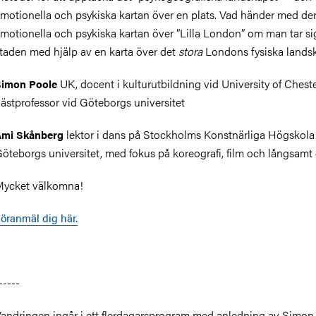
motionella och psykiska kartan över en plats. Vad händer med de
motionella och psykiska kartan över ”Lilla London” om man tar sig
taden med hjälp av en karta över det
stora
Londons fysiska lands
UK, docent i kulturutbildning vid University of Cheste
Simon Poole
ästprofessor vid Göteborgs universitet
lektor i dans på Stockholms Konstnärliga Högskola
Ami Skånberg
öteborgs universitet,
med fokus på
koreografi, film och
långsamt
ycket välkomna!
öranmäl dig här.
-----
andringen ingår i ett flerdagarsprogram med anledning av Simon