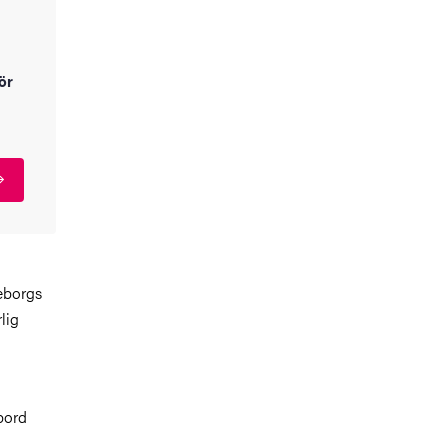
ör
eborgs
lig
bord