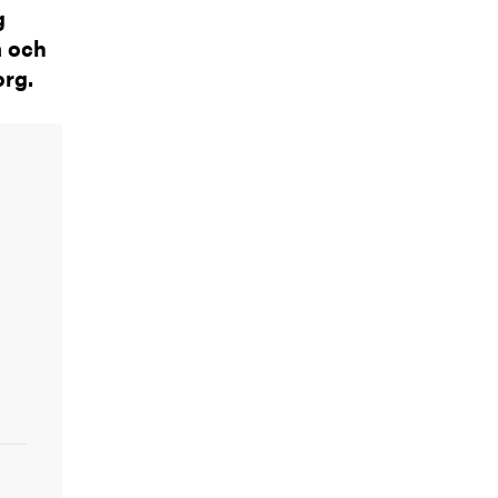
g
a och
org.