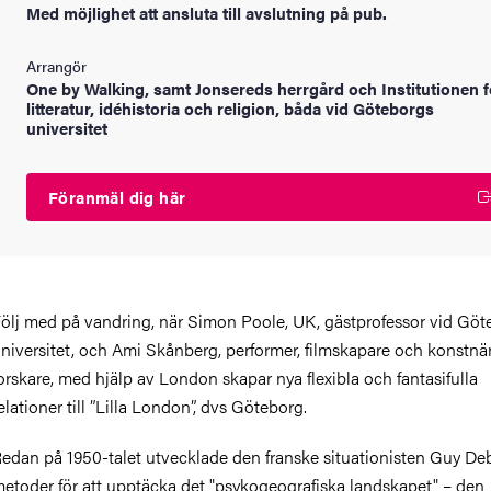
Med möjlighet att ansluta till avslutning på pub.
Arrangör
One by Walking, samt Jonsereds herrgård och Institutionen f
litteratur, idéhistoria och religion, båda vid Göteborgs
universitet
Föranmäl dig här
ölj med på vandring, när Simon Poole, UK, gästprofessor vid Göt
niversitet, och Ami Skånberg, performer, filmskapare och konstnär
orskare, med hjälp av London skapar nya flexibla och fantasifulla
elationer till ”Lilla London”, dvs Göteborg.
edan på 1950-talet utvecklade den franske situationisten Guy De
etoder för att upptäcka det "psykogeografiska landskapet" – den