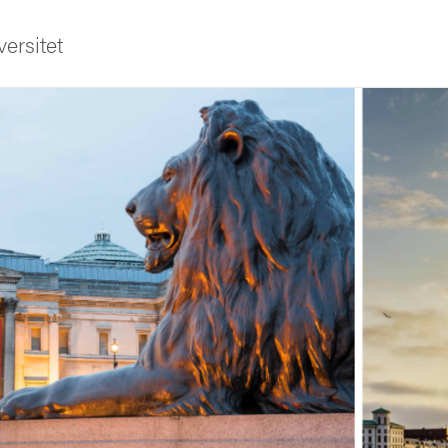
ersitet
ldning
och innovation
tetet