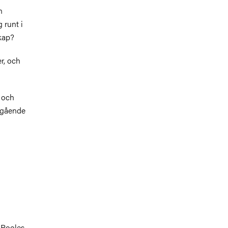
n
 runt i
kap?
r, och
 och
 gående
 Pooles