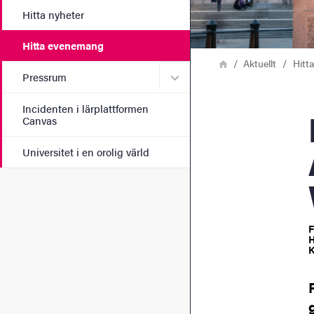
Hitta nyheter
Hitta evenemang
Länkstig
Hem
Aktuellt
Hitt
Undermeny för Pressrum
Pressrum
Incidenten i lärplattformen
London
Canvas
Universitet i en orolig värld
F
H
K