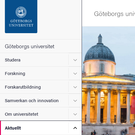
Sökfunktionen
Göteborgs univ
Sidfoten
Bild
Kontakta universitetet
Göteborgs universitet
Undermeny för Studera
Studera
Om webbplatsen
Undermeny för Forskning
Forskning
Undermeny för Forskarutbi
Forskarutbildning
Undermeny för Samverkan 
Samverkan och innovation
Undermeny för Om universi
Om universitetet
Undermeny för Aktuellt
Aktuellt