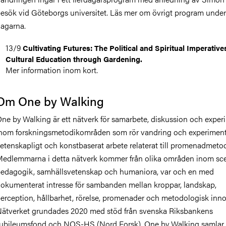
esök vid Göteborgs universitet. Läs mer om övrigt program under
agarna.
13/9
Cultivating Futures: The Political and Spiritual Imperative
Cultural Education through Gardening.
Mer information inom kort.
Om One by Walking
ne by Walking är ett nätverk för samarbete, diskussion och exper
nom forskningsmetodikområden som rör vandring och experiment
etenskapligt och konstbaserat arbete relaterat till promenadmetod
edlemmarna i detta nätverk kommer från olika områden inom sc
edagogik, samhällsvetenskap och humaniora, var och en med
okumenterat intresse för sambanden mellan kroppar, landskap,
erception, hållbarhet, rörelse, promenader och metodologisk inno
ätverket grundades 2020 med stöd från svenska Riksbankens
ubileumsfond och NOS-HS (Nord Forsk). One by Walking samlar 