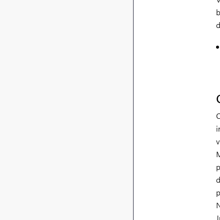
b
d
O
i
v
M
p
d
p
N
J