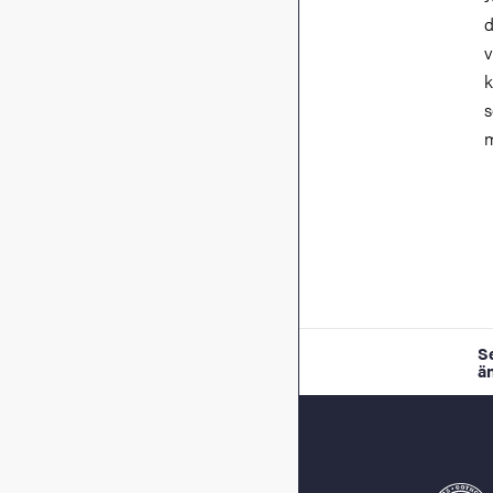
d
v
k
s
m
S
ä