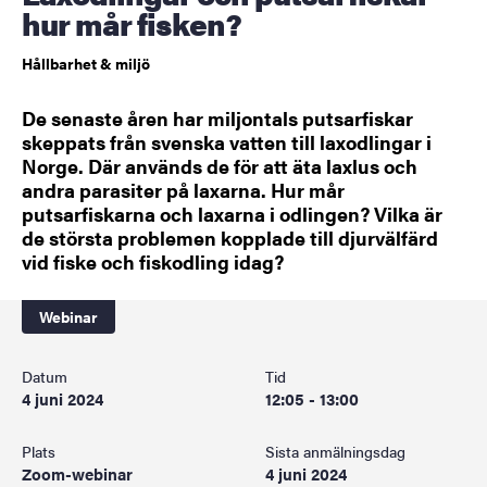
hur mår fisken?
Hållbarhet & miljö
De senaste åren har miljontals putsarfiskar
skeppats från svenska vatten till laxodlingar i
Norge. Där används de för att äta laxlus och
andra parasiter på laxarna. Hur mår
putsarfiskarna och laxarna i odlingen? Vilka är
de största problemen kopplade till djurvälfärd
vid fiske och fiskodling idag?
Webinar
Datum
Tid
4 juni 2024
12:05 - 13:00
Plats
Sista anmälningsdag
Zoom-webinar
4 juni 2024