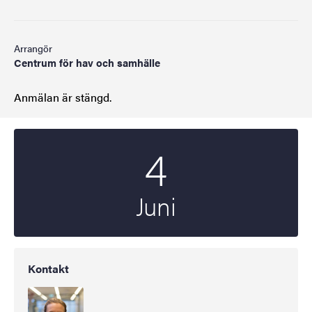
Arrangör
Centrum för hav och samhälle
Anmälan är stängd.
4
Startdatum
2024
Juni
Kontakt