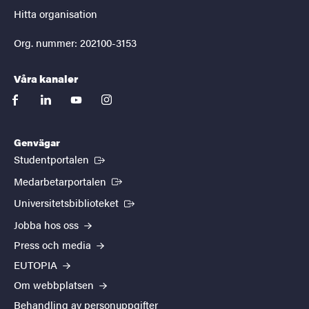
Hitta organisation
Org. nummer: 202100-3153
Våra kanaler
facebook
linkedin
youtube
instagram
Genvägar
(Extern länk)
Studentportalen
(Extern länk)
Medarbetarportalen
(Extern länk)
Universitetsbiblioteket
Jobba hos oss
Press och media
EUTOPIA
Om webbplatsen
Behandling av personuppgifter