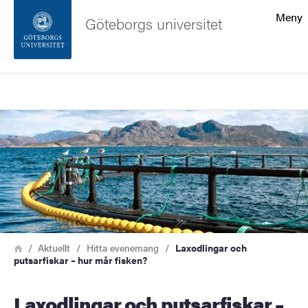
Sökfunktionen
Meny
Göteborgs universitet
Sidfoten
Sök
Kontakta universitetet
Bild
Om webbplatsen
Länkstig
Hem
Aktuellt
Hitta evenemang
Laxodlingar och
putsarfiskar – hur mår fisken?
Laxodlingar och putsarfiskar –