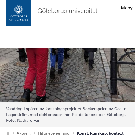
Sökfunktionen
Meny
Göteborgs universitet
Sidfoten
Sök
Kontakta universitetet
Bild
Om webbplatsen
Vandring i spåren av forskningsprojektet Sockerspelen av Cecilia
Lagerström, med doktorander från Rio de Janeiro och Göteborg.
Foto: Nathalie Fari
Länkstig
Hem
Aktuellt
Hitta evenemang
Konst, kunskap, kontext.