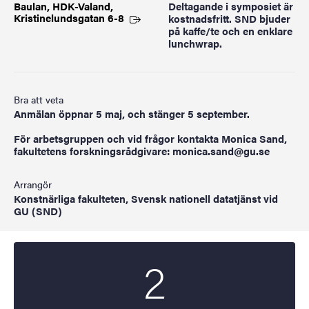
Baulan, HDK-Valand,
Deltagande i symposiet är
Kristinelundsgatan
6-8
kostnadsfritt. SND bjuder
på kaffe/te och en enklare
lunchwrap.
Bra att veta
Anmälan öppnar 5 maj, och stänger 5 september.
För arbetsgruppen och vid frågor kontakta Monica Sand,
fakultetens forskningsrådgivare: monica.sand@gu.se
Arrangör
Konstnärliga fakulteten, Svensk nationell datatjänst vid
GU (SND)
2
Startdatum
2025