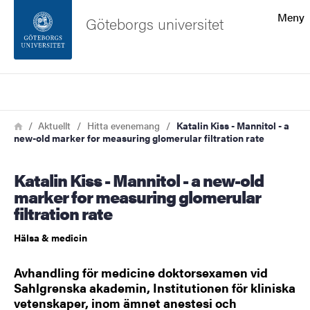
Sökfunktionen
Meny
Göteborgs universitet
Sidfoten
Sök
Kontakta universitetet
Länkstig
Hem
Aktuellt
Hitta evenemang
Katalin Kiss - Mannitol - a
new-old marker for measuring glomerular filtration rate
Om webbplatsen
Katalin Kiss - Mannitol - a new-old
marker for measuring glomerular
filtration rate
Hälsa & medicin
Avhandling för medicine doktorsexamen vid
Sahlgrenska akademin, Institutionen för kliniska
vetenskaper, inom ämnet anestesi och