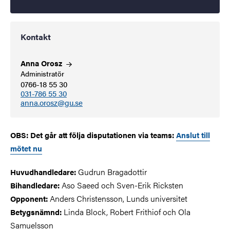
Kontakt
Anna
Orosz
Administratör
0766-18 55 30
031-786 55 30
anna.orosz@gu.se
OBS: Det går att följa disputationen via teams:
Anslut till
mötet nu
Gudrun Bragadottir
Huvudhandledare:
Aso Saeed och Sven-Erik Ricksten
Bihandledare:
Anders Christensson, Lunds universitet
Opponent:
Linda Block, Robert Frithiof och Ola
Betygsnämnd:
Samuelsson