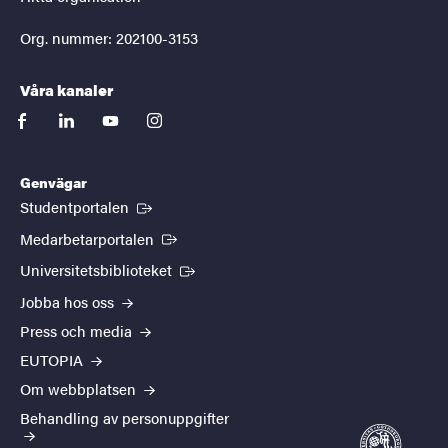
Org. nummer: 202100-3153
Våra kanaler
facebook
linkedin
youtube
instagram
Genvägar
(Extern länk)
Studentportalen
(Extern länk)
Medarbetarportalen
(Extern länk)
Universitetsbiblioteket
Jobba hos oss
Press och media
EUTOPIA
Om webbplatsen
Behandling av personuppgifter