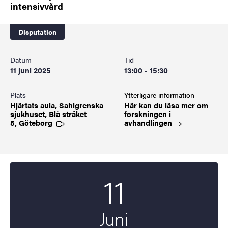
intensivvård
Disputation
Datum
Tid
11 juni 2025
13:00 - 15:30
Plats
Ytterligare information
Hjärtats aula, Sahlgrenska
Här kan du läsa mer om
sjukhuset, Blå stråket
forskningen i
5, Göteborg
avhandlingen
11
Startdatum
2025
Juni