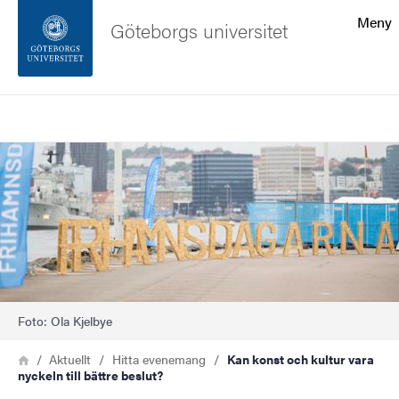
Sökfunktionen
Meny
Göteborgs universitet
Sidfoten
Sök
Kontakta universitetet
Bild
Om webbplatsen
Foto: Ola Kjelbye
Länkstig
Hem
Aktuellt
Hitta evenemang
Kan konst och kultur vara
nyckeln till bättre beslut?