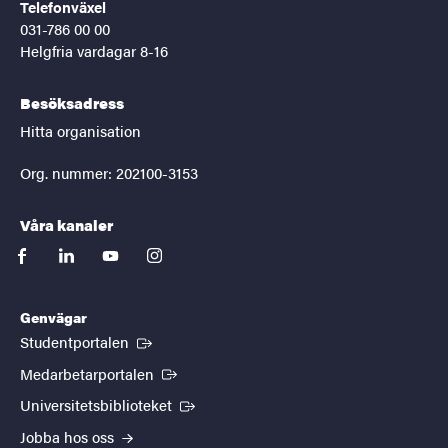
Telefonväxel
031-786 00 00
Helgfria vardagar 8-16
Besöksadress
Hitta organisation
Org. nummer: 202100-3153
Våra kanaler
facebook
linkedin
youtube
instagram
Genvägar
(Extern länk)
Studentportalen
(Extern länk)
Medarbetarportalen
(Extern länk)
Universitetsbiblioteket
Jobba hos oss