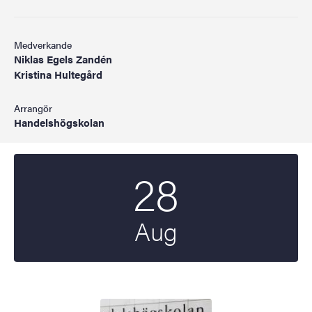
Medverkande
Niklas Egels Zandén
Kristina Hultegård
Arrangör
Handelshögskolan
28
Startdatum
2026
Aug
Bild