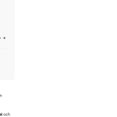
b
en
och
ei