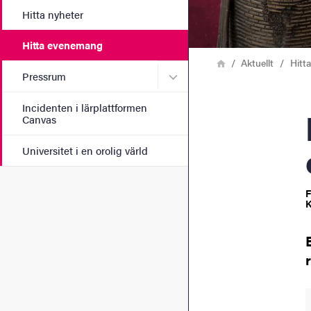
Hitta nyheter
Hitta evenemang
Länkstig
Hem
Aktuellt
Hitt
Undermeny för Pressrum
Pressrum
Incidenten i lärplattformen
Inside the 
Canvas
Universitet i en orolig värld
F
K