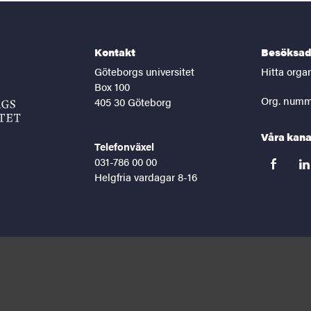
Kontakt
Besöksad
Göteborgs universitet
Hitta orga
Box 100
Org. numm
405 30 Göteborg
Våra kana
Telefonväxel
031-786 00 00
facebook
lin
Helgfria vardagar 8-16