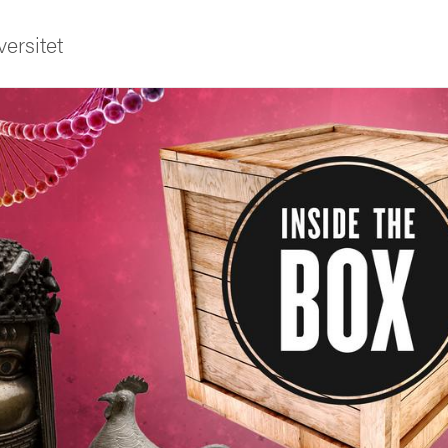
ersitet
ldning
och innovation
tetet