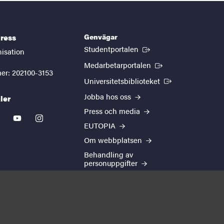
Genvägar
ress
(Extern länk)
Studentportalen
nisation
(Extern länk)
Medarbetarportalen
er: 202100-3153
(Extern länk)
Universitetsbiblioteket
Jobba hos oss
ler
Press och media
kedin
youtube
instagram
EUTOPIA
Om webbplatsen
Behandling av
personuppgifter
Cookie-inställningar
Tillgänglighetsredogörelse