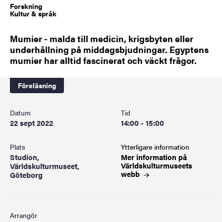
Forskning
Kultur & språk
Mumier - malda till medicin, krigsbyten eller
underhållning på middagsbjudningar. Egyptens
mumier har alltid fascinerat och väckt frågor.
Föreläsning
Datum
Tid
22 sept 2022
14:00 - 15:00
Plats
Ytterligare information
Studion,
Mer information på
Världskulturmuseets
Världskulturmuseet,
webb
Göteborg
Arrangör