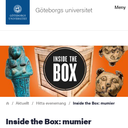
Sökfunktionen
Meny
Göteborgs universitet
Sidfoten
Sök
Kontakta universitetet
Bild
Om webbplatsen
Länkstig
Hem
Aktuellt
Hitta evenemang
Inside the Box: mumier
Inside the Box: mumier