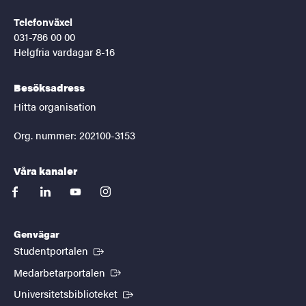
Telefonväxel
031-786 00 00
Helgfria vardagar 8-16
Besöksadress
Hitta organisation
Org. nummer: 202100-3153
Våra kanaler
facebook
linkedin
youtube
instagram
Genvägar
(Extern länk)
Studentportalen
(Extern länk)
Medarbetarportalen
(Extern länk)
Universitetsbiblioteket