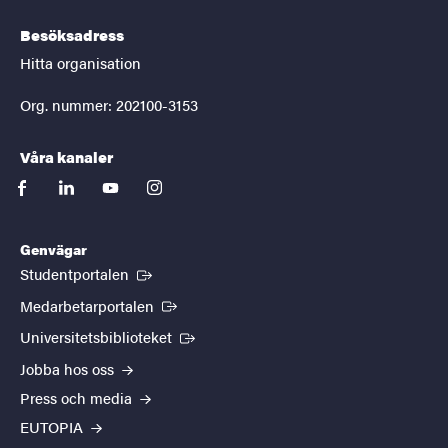
Besöksadress
Hitta organisation
Org. nummer: 202100-3153
Våra kanaler
facebook
linkedin
youtube
instagram
Genvägar
(Extern länk)
Studentportalen
(Extern länk)
Medarbetarportalen
(Extern länk)
Universitetsbiblioteket
Jobba hos oss
Press och media
EUTOPIA