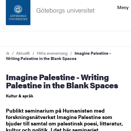
Sökfunktionen
Meny
Göteborgs universitet
Sidfoten
Sök
Kontakta universitetet
Länkstig
Hem
Aktuellt
Hitta evenemang
Imagine Palestine -
Writing Palestine in the Blank Spaces
Om webbplatsen
Imagine Palestine - Writing
Palestine in the Blank Spaces
Kultur & språk
Publikt seminarium på Humanisten med
forskningsnätverket Imagine Palestine som
bjuder till samtal om palestinsk poesi, litteratur,
kultur och politik. I det här seminariet