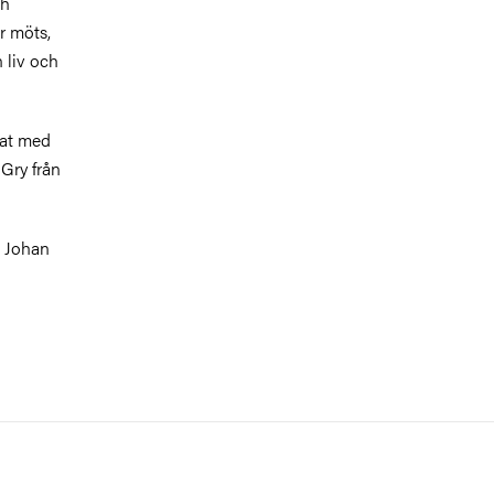
ch
r möts,
 liv och
tat med
Gry från
v Johan