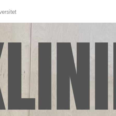
ersitet
ldning
och innovation
tetet