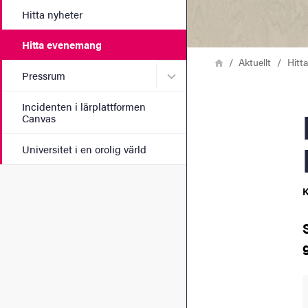
Hitta nyheter
Hitta evenemang
Länkstig
Hem
Aktuellt
Hitt
Undermeny för Pressrum
Pressrum
Incidenten i lärplattformen
Helt
Canvas
Universitet i en orolig värld
K