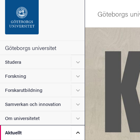
Sökfunktionen
Göteborgs univ
Sidfoten
Bild
Kontakta universitetet
Göteborgs universitet
Undermeny för Studera
Studera
Om webbplatsen
Undermeny för Forskning
Forskning
Undermeny för Forskarutbi
Forskarutbildning
Undermeny för Samverkan 
Samverkan och innovation
Undermeny för Om universi
Om universitetet
Undermeny för Aktuellt
Aktuellt