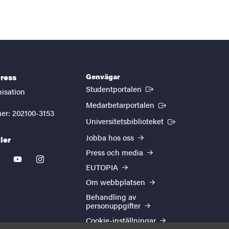
Genvägar
ress
(Extern länk)
Studentportalen
nisation
(Extern länk)
Medarbetarportalen
er: 202100-3153
(Extern länk)
Universitetsbiblioteket
Jobba hos oss
ler
Press och media
kedin
youtube
instagram
EUTOPIA
Om webbplatsen
Behandling av
personuppgifter
Cookie-inställningar