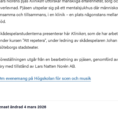
ars Noréns pjäs
Kliniken
utforskar mänskliga erfarenheter, sorg o
verlevnad. Pjäsen utspelar sig på ett mentalsjukhus där människo
nsamma och tillsammans, i en klinik – en plats någonstans mellan
död.
kådespelarstudenterna presenterar här
Kliniken
, som de har arbe
nder kursen "Att repetera", under ledning av skådespelaren Johan 
öteborgs stadsteater.
öreställningen utgår från en bearbetning av pjäsen, genomförd a
ry med tillstånd av Lars Natten Norén AB.
Om evenemang på Högskolan för scen och musik
enast ändrad
4 mars 2026