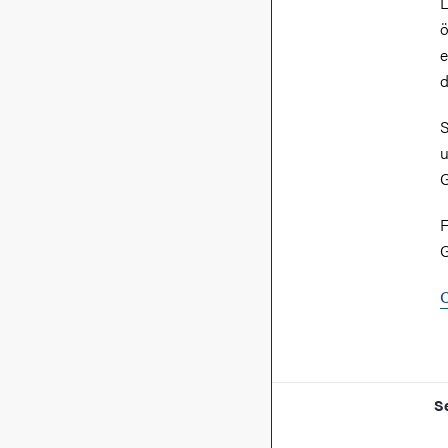
L
ö
e
S
u
G
F
G
S