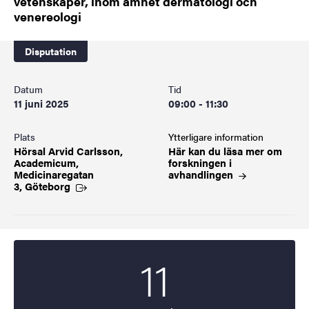
vetenskaper, inom ämnet dermatologi och
venereologi
Disputation
Datum
Tid
11 juni 2025
09:00 - 11:30
Plats
Ytterligare information
Hörsal Arvid Carlsson,
Här kan du läsa mer om
Academicum,
forskningen i
Medicinaregatan
avhandlingen
3, Göteborg
11
Startdatum
2025