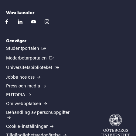
Våra kanaler
facebook
linkedin
youtube
instagram
Genvägar
(Extern länk)
Studentportalen
(Extern länk)
Medarbetarportalen
(Extern länk)
Universitetsbiblioteket
Jobba hos oss
Press och media
EUTOPIA
Om webbplatsen
Behandling av personuppgifter
Cookie-inställningar
Tillgänglighetsredogörelse