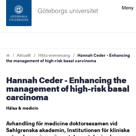
Sökfunktionen
Meny
Göteborgs universitet
Sidfoten
Sök
Kontakta universitetet
Länkstig
Hem
Aktuellt
Hitta evenemang
Hannah Ceder - Enhancing
the management of high-risk basal carcinoma
Om webbplatsen
Hannah Ceder - Enhancing the
management of high-risk basal
carcinoma
Hälsa & medicin
Avhandling för medicine doktorsexamen vid
Sahlgrenska akademin, Institutionen för kliniska