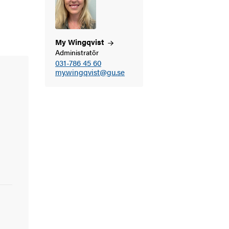
My
Wingqvist
Administratör
031-786 45 60
my.wingqvist@gu.se