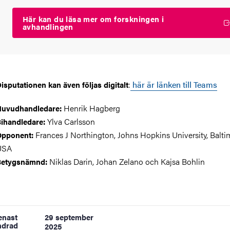
Här kan du läsa mer om forskningen i
avhandlingen
:
här är länken till Teams
isputationen kan även följas digitalt
Henrik Hagberg
uvudhandledare:
Ylva Carlsson
ihandledare:
Frances J Northington, Johns Hopkins University, Balti
Opponent:
USA
Niklas Darin, Johan Zelano och Kajsa Bohlin
Betygsnämnd:
enast
29 september
ndrad
2025