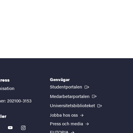
Genvägar
ress
(Extern länk)
Studentportalen
nisation
(Extern länk)
Medarbetarportalen
er: 202100-3153
(Extern länk)
Universitetsbiblioteket
Jobba hos oss
ler
Press och media
kedin
youtube
instagram
EUTOPIA