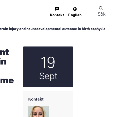
Sök
Kontakt
English
brain injury and neurodevelopmental outcome in birth asphyxia
19
Startdatum
2025
in
Sept
ome
Kontakt