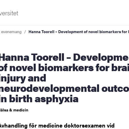
ersitet
a evenemang
Hanna Toorell – Development of novel biomarkers for 
orell – Development
of novel biomarkers for bra
injury and
ldning
neurodevelopmental outc
in birth asphyxia
och innovation
tetet
älsa & medicin
Avhandling för medicine doktorsexamen vid