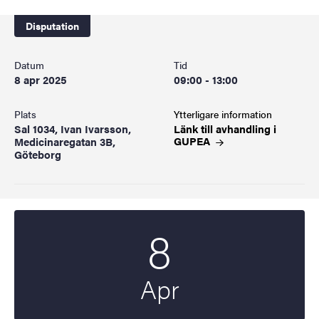
Disputation
Datum
Tid
8 apr 2025
09:00 - 13:00
Plats
Ytterligare information
Sal 1034, Ivan Ivarsson,
Länk till avhandling i
GUPEA
Medicinaregatan 3B,
Göteborg
8
Startdatum
2025
Apr