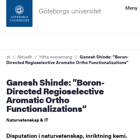
Sökfunktionen
Meny
Göteborgs universitet
Sidfoten
Sök
Kontakta universitetet
Länkstig
Hem
Aktuellt
Hitta evenemang
Ganesh Shinde: ”Boron-
Directed Regioselective Aromatic Ortho Functionalizations“
Om webbplatsen
Ganesh Shinde: ”Boron-
Directed Regioselective
Aromatic Ortho
Functionalizations“
Naturvetenskap & IT
Disputation i naturvetenskap, inriktning kemi.