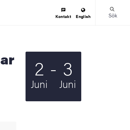
Sök
Kontakt
English
Till
2
-
3
Startdatum
2025
Slutdatum
2025
Juni
Juni