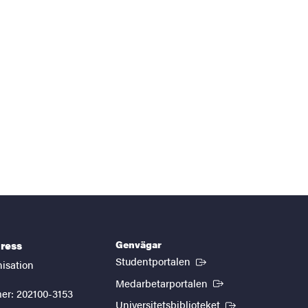
Genvägar
ress
(Extern länk)
Studentportalen
nisation
(Extern länk)
Medarbetarportalen
er: 202100-3153
(Extern länk)
Universitetsbiblioteket