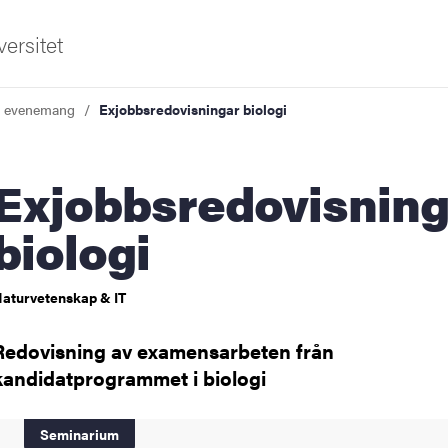
ersitet
a evenemang
Exjobbsredovisningar biologi
bsredovisningar
biologi
ldning
aturvetenskap & IT
och innovation
Redovisning av examensarbeten från
kandidatprogrammet i biologi
tetet
Seminarium