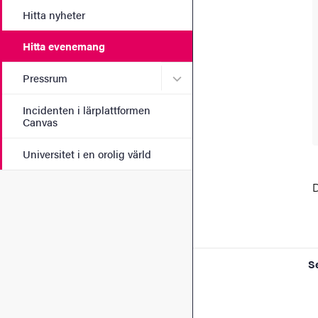
Hitta nyheter
Hitta evenemang
Undermeny för Pressrum
Pressrum
Incidenten i lärplattformen
Canvas
Universitet i en orolig värld
D
S