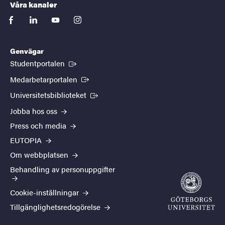
Våra kanaler
facebook
linkedin
youtube
instagram
Genvägar
(Extern länk)
Studentportalen
(Extern länk)
Medarbetarportalen
(Extern länk)
Universitetsbiblioteket
Jobba hos oss
Press och media
EUTOPIA
Om webbplatsen
Behandling av personuppgifter
Cookie-inställningar
Tillgänglighetsredogörelse