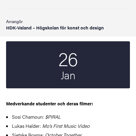
Arrangör
HDK-Valand – Högskolan för konst och design
26
Startdatum
2025
Jan
Medverkande studenter och deras filmer:
Sosi Chamoun:
$PIRAL
Lukas Halder:
Mo’s First Music Video
Sietske Bosma:
October Together