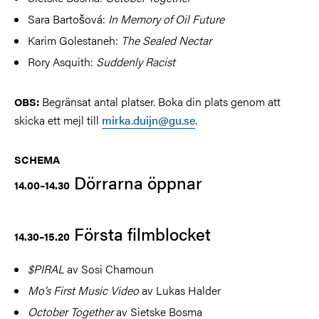
Sara Bartošová:
In Memory of Oil Future
Karim Golestaneh:
The Sealed Nectar
Rory Asquith:
Suddenly Racist
Begränsat antal platser. Boka din plats genom att
OBS:
skicka ett mejl till
mirka.duijn@gu.se
.
SCHEMA
Dörrarna öppnar
14.00–14.30
Första filmblocket
14.30–15.20
$PIRAL
av Sosi Chamoun
Mo’s First Music Video
av Lukas Halder
October Together
av Sietske Bosma