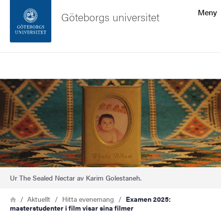
Sökfunktionen
Meny
Göteborgs universitet
Sidfoten
Sök
Kontakta universitetet
Bild
Om webbplatsen
Ur The Sealed Nectar av Karim Golestaneh.
Länkstig
Hem
Aktuellt
Hitta evenemang
Examen 2025:
masterstudenter i film visar sina filmer