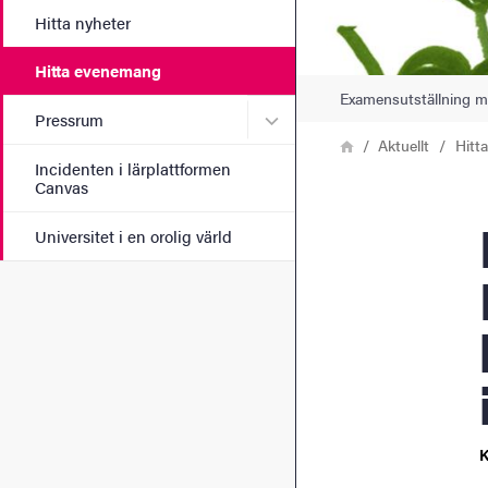
Hitta nyheter
Hitta evenemang
Examensutställning me
Undermeny för Pressrum
Pressrum
Länkstig
Hem
Aktuellt
Hitt
Incidenten i lärplattformen
Canvas
Exa
Universitet i en orolig värld
K