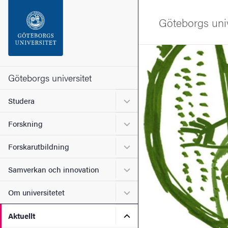
Sökfunktionen
Göteborgs univ
Sidfoten
Bild
Kontakta universitetet
Göteborgs universitet
Undermeny för Studera
Studera
Om webbplatsen
Undermeny för Forskning
Forskning
Undermeny för Forskarutbi
Forskarutbildning
Undermeny för Samverkan 
Samverkan och innovation
Undermeny för Om universi
Om universitetet
Undermeny för Aktuellt
Aktuellt