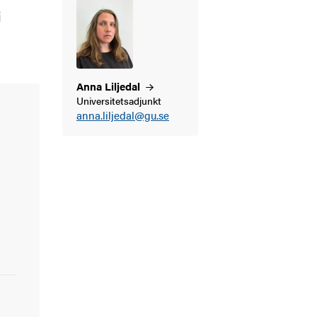
i
Anna
Liljedal
Universitetsadjunkt
anna.liljedal@gu.se