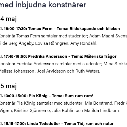
med inbjudna konstnärer
14 maj
l. 16:00-17:30: Tomas Ferm – Tema: Bildskapande och blicken
onstnär Tomas Ferm samtalar med studenter; Adam Magni Svens
ilde Berg Ängeby, Lovisa Rönngren, Amy Rondahl.
l. 17:45-19:50: Fredrika Andersson – Tema: Måleriska frågor
onstnär Fredrika Andersson samtalar med studenter; Mina Stokke
elissa Johansson , Joel Arvidsson och Ruth Waters.
15 maj
l. 13:00-15:00: Pia König – Tema: Rum rum rum!
onstnär Pia König samtalar med studenter; Mia Borstrand, Fredri
igren, Kristina Sjönnemo, Julia Bohlin och Matilda Lindblom.
l. 15.15-17.00: Linda Tedsdotter – Tema: Tid, rum och natur