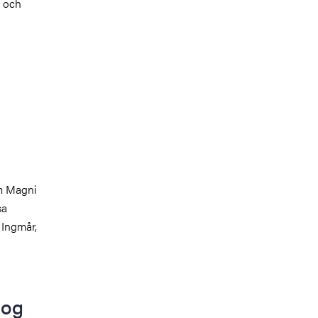
m och
am Magni
sa
 Ingmår,
log