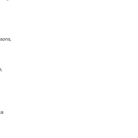
sons,
,
ka