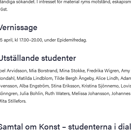
tändiga sökandet. I intresset för material ryms motstånd, eskapis
röst.
Vernissage
5 april, kl 17.00–20.00, under Epidemifredag.
Utställande studenter
oel Arvidsson, Mia Borstrand, Mina Stokke, Fredrika Wigren, Amy
ondahl, Matilda Lindblom, Tilde Bergh Ängeby, Alice Lindh, Ad
vensson, Alba Engström, Stina Eriksson, Kristina Sjönnemo, Lovi
önngren, Julia Bohlin, Ruth Waters, Melissa Johansson, Johannes
ita Stillefors.
Samtal om Konst – studenterna i dia