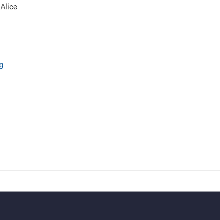
 Alice
g