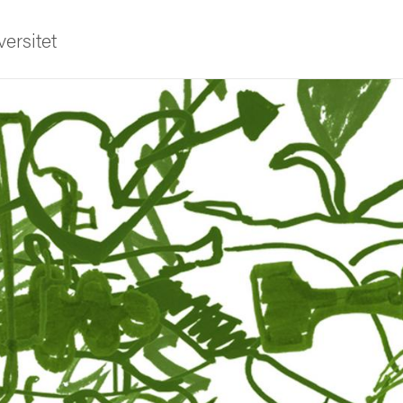
ersitet
ldning
och innovation
tetet