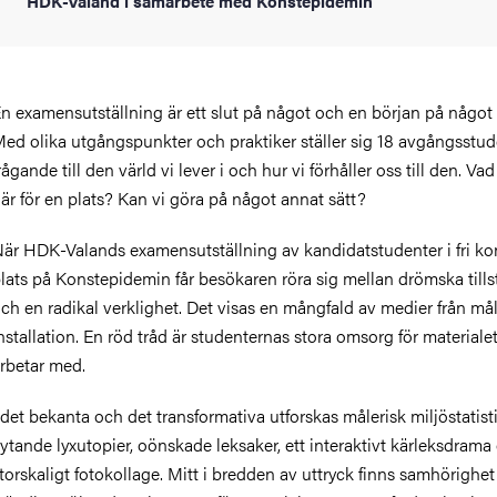
HDK-Valand i samarbete med Konstepidemin
n examensutställning är ett slut på något och en början på något
ed olika utgångspunkter och praktiker ställer sig 18 avgångsstud
rågande till den värld vi lever i och hur vi förhåller oss till den. Vad
är för en plats? Kan vi göra på något annat sätt?
är HDK-Valands examensutställning av kandidatstudenter i fri kon
lats på Konstepidemin får besökaren röra sig mellan drömska till
ch en radikal verklighet. Det visas en mångfald av medier från måler
nstallation. En röd tråd är studenternas stora omsorg för materiale
arbetar med.
 det bekanta och det transformativa utforskas målerisk miljöstatisti
lytande lyxutopier, oönskade leksaker, ett interaktivt kärleksdrama
torskaligt fotokollage. Mitt i bredden av uttryck finns samhörighet 