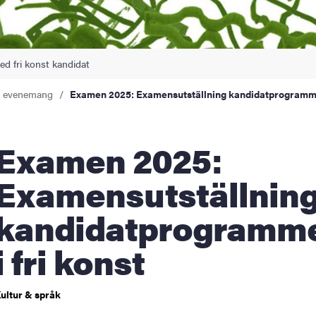
d fri konst kandidat
a evenemang
Examen 2025: Examensutställning kandidatprogrammet
men 2025:
Examensutställnin
kandidatprogramm
i fri konst
ultur & språk