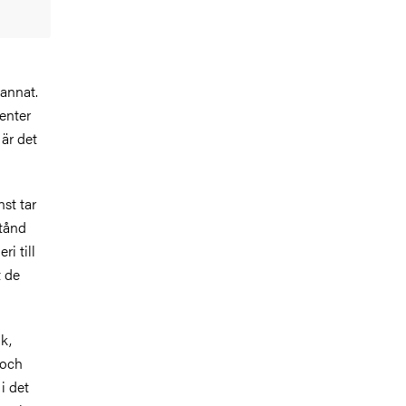
 annat.
enter
 är det
st tar
stånd
i till
t de
k,
 och
i det