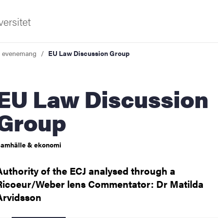
ersitet
a evenemang
EU Law Discussion Group
aw Discussion
Group
ldning
amhälle & ekonomi
och innovation
Authority of the ECJ analysed through a
Ricoeur/Weber lens Commentator: Dr Matilda
tetet
Arvidsson