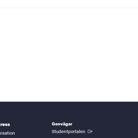
Genvägar
ress
(Extern länk)
Studentportalen
nisation