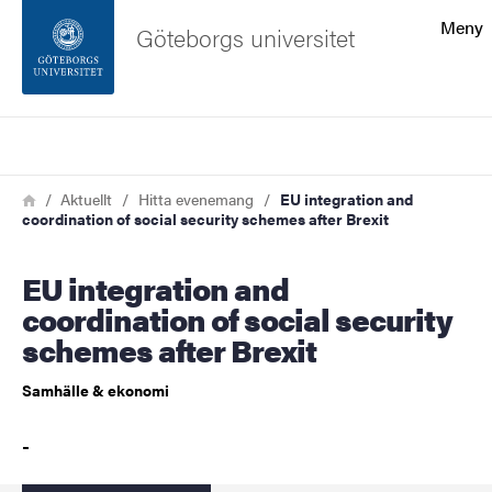
Sökfunktionen
Meny
Göteborgs universitet
Sidfoten
Sök
Kontakta universitetet
Länkstig
Hem
Aktuellt
Hitta evenemang
EU integration and
coordination of social security schemes after Brexit
Om webbplatsen
EU integration and
coordination of social security
schemes after Brexit
Samhälle & ekonomi
-