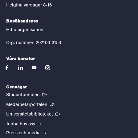
Helgfria vardagar 8-16
Besöksadress
Hitta organisation
Org. nummer: 202100-3153
Våra kanaler
facebook
linkedin
youtube
instagram
Genvägar
(Extern länk)
Studentportalen
(Extern länk)
Medarbetarportalen
(Extern länk)
Universitetsbiblioteket
Jobba hos oss
Press och media